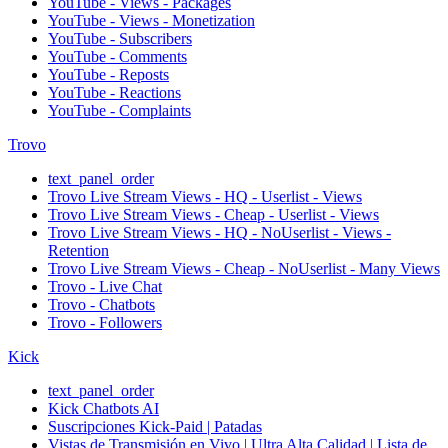
YouTube - Views - Packages
YouTube - Views - Monetization
YouTube - Subscribers
YouTube - Comments
YouTube - Reposts
YouTube - Reactions
YouTube - Complaints
Trovo
text_panel_order
Trovo Live Stream Views - HQ - Userlist - Views
Trovo Live Stream Views - Cheap - Userlist - Views
Trovo Live Stream Views - HQ - NoUserlist - Views -
Retention
Trovo Live Stream Views - Cheap - NoUserlist - Many Views
Trovo - Live Chat
Trovo - Chatbots
Trovo - Followers
Kick
text_panel_order
Kick Chatbots AI
Suscripciones Kick-Paid | Patadas
Vistas de Transmisión en Vivo | Ultra Alta Calidad | Lista de