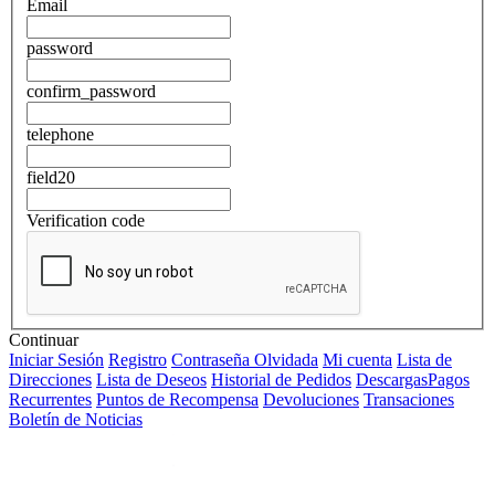
Email
password
confirm_password
telephone
field20
Verification code
Continuar
Iniciar Sesión
Registro
Contraseña Olvidada
Mi cuenta
Lista de
Direcciones
Lista de Deseos
Historial de Pedidos
Descargas
Pagos
Recurrentes
Puntos de Recompensa
Devoluciones
Transaciones
Boletín de Noticias