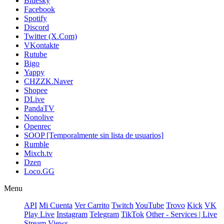
Bluesky
Facebook
Spotify
Discord
Twitter (X.Com)
VKontakte
Rutube
Bigo
Yappy
CHZZK.Naver
Shopee
DLive
PandaTV
Nonolive
Openrec
SOOP [Temporalmente sin lista de usuarios]
Rumble
Mixch.tv
Dzen
Loco.GG
Menu
API
Mi Cuenta
Ver Carrito
Twitch
YouTube
Trovo
Kick
VK
Play Live
Instagram
Telegram
TikTok
Other - Services | Live
Stream Views