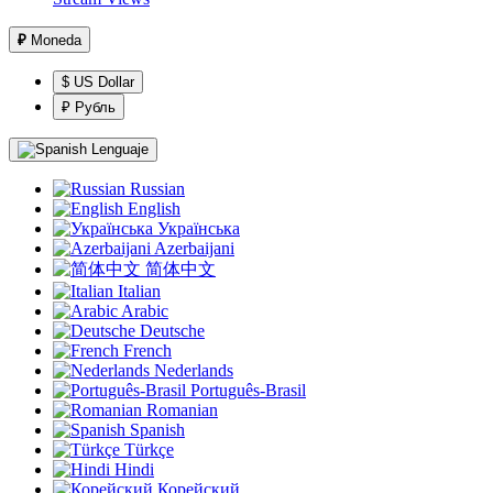
₽
Moneda
$ US Dollar
₽ Рубль
Lenguaje
Russian
English
Українська
Azerbaijani
简体中文
Italian
Arabic
Deutsche
French
Nederlands
Português-Brasil
Romanian
Spanish
Türkçe
Hindi
Корейский