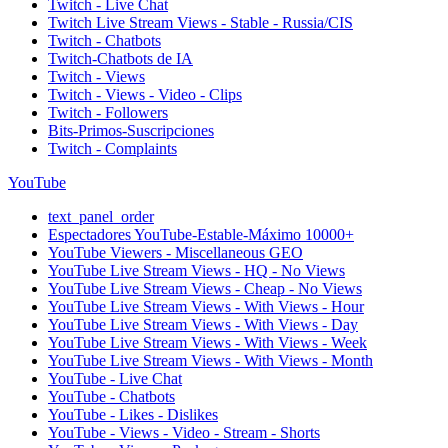
Twitch - Live Chat
Twitch Live Stream Views - Stable - Russia/CIS
Twitch - Chatbots
Twitch-Chatbots de IA
Twitch - Views
Twitch - Views - Video - Clips
Twitch - Followers
Bits-Primos-Suscripciones
Twitch - Complaints
YouTube
text_panel_order
Espectadores YouTube-Estable-Máximo 10000+
YouTube Viewers - Miscellaneous GEO
YouTube Live Stream Views - HQ - No Views
YouTube Live Stream Views - Cheap - No Views
YouTube Live Stream Views - With Views - Hour
YouTube Live Stream Views - With Views - Day
YouTube Live Stream Views - With Views - Week
YouTube Live Stream Views - With Views - Month
YouTube - Live Chat
YouTube - Chatbots
YouTube - Likes - Dislikes
YouTube - Views - Video - Stream - Shorts