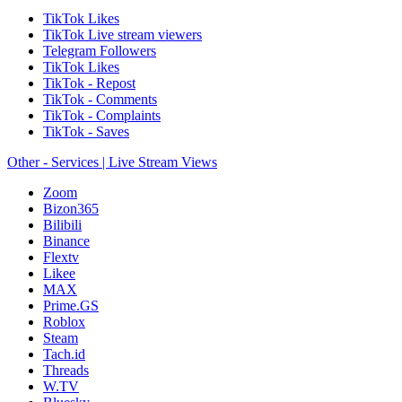
TikTok Likes
TikTok Live stream viewers
Telegram Followers
TikTok Likes
TikTok - Repost
TikTok - Comments
TikTok - Complaints
TikTok - Saves
Other - Services | Live Stream Views
Zoom
Bizon365
Bilibili
Binance
Flextv
Likee
MAX
Prime.GS
Roblox
Steam
Tach.id
Threads
W.TV