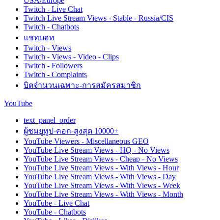
USA/Europe
Twitch - Live Chat
Twitch Live Stream Views - Stable - Russia/CIS
Twitch - Chatbots
แชทบอท
Twitch - Views
Twitch - Views - Video - Clips
Twitch - Followers
Twitch - Complaints
บิตจำนวนเฉพาะ-การสมัครสมาชิก
YouTube
text_panel_order
ผู้ชมยูทูป-คอก-สูงสุด 10000+
YouTube Viewers - Miscellaneous GEO
YouTube Live Stream Views - HQ - No Views
YouTube Live Stream Views - Cheap - No Views
YouTube Live Stream Views - With Views - Hour
YouTube Live Stream Views - With Views - Day
YouTube Live Stream Views - With Views - Week
YouTube Live Stream Views - With Views - Month
YouTube - Live Chat
YouTube - Chatbots