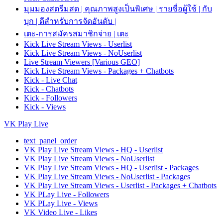
มุมมองสตรีมสด | คุณภาพสูงเป็นพิเศษ | รายชื่อผู้ใช้ | กับ
บุก | ดีสำหรับการจัดอันดับ |
เตะ-การสมัครสมาชิกจ่าย | เตะ
Kick Live Stream Views - Userlist
Kick Live Stream Views - NoUserlist
Live Stream Viewers [Various GEO]
Kick Live Stream Views - Packages + Chatbots
Kick - Live Chat
Kick - Chatbots
Kick - Followers
Kick - Views
VK Play Live
text_panel_order
VK Play Live Stream Views - HQ - Userlist
VK Play Live Stream Views - NoUserlist
VK Play Live Stream Views - HQ - Userlist - Packages
VK Play Live Stream Views - NoUserlist - Packages
VK Play Live Stream Views - Userlist - Packages + Chatbots
VK PLay Live - Followers
VK PLay Live - Views
VK Video Live - Likes