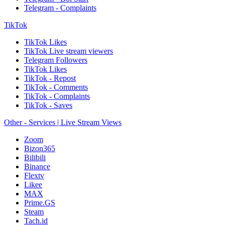
Telegram - Complaints
TikTok
TikTok Likes
TikTok Live stream viewers
Telegram Followers
TikTok Likes
TikTok - Repost
TikTok - Comments
TikTok - Complaints
TikTok - Saves
Other - Services | Live Stream Views
Zoom
Bizon365
Bilibili
Binance
Flextv
Likee
MAX
Prime.GS
Steam
Tach.id