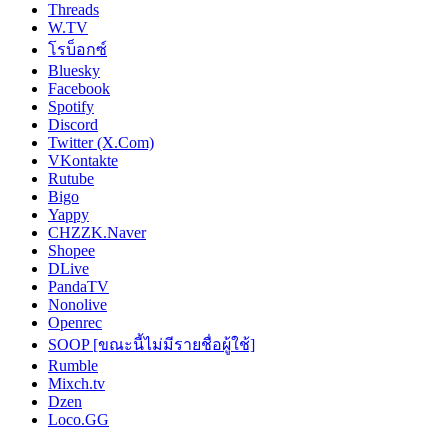
Threads
W.TV
โรบ็อกซ์
Bluesky
Facebook
Spotify
Discord
Twitter (X.Com)
VKontakte
Rutube
Bigo
Yappy
CHZZK.Naver
Shopee
DLive
PandaTV
Nonolive
Openrec
SOOP [ขณะนี้ไม่มีรายชื่อผู้ใช้]
Rumble
Mixch.tv
Dzen
Loco.GG