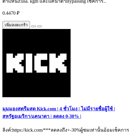
ตำแหน่ง:usa. kgm และแคนาดาBypassing เช็คการ..
0.4470 ₽
เพิ่มลงตะกร้า
มุมมองสตรีมสด Kick.com | 4 ชั่วโมง | ไม่มีรายชื่อผู้ใช้ |
สหรัฐอเมริกา/แคนาดา | ลดลง 0-30% |
ลิงค์:https://kick.com/***ลดลงถึง+-30%ผู้ชมเท่านั้นอ้อมเช็คการ