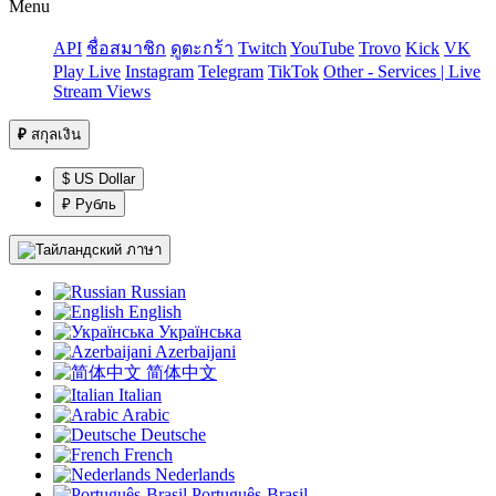
Menu
API
ชื่อสมาชิก
ดูตะกร้า
Twitch
YouTube
Trovo
Kick
VK
Play Live
Instagram
Telegram
TikTok
Other - Services | Live
Stream Views
₽
สกุลเงิน
$ US Dollar
₽ Рубль
ภาษา
Russian
English
Українська
Azerbaijani
简体中文
Italian
Arabic
Deutsche
French
Nederlands
Português-Brasil