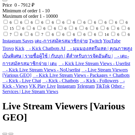
Price
0
-
7912
₽
Minimum of order
1
-
10
Maximum of order
1
-
10000
6
6
6
6
6
6
6
6
6
6
6
6
15
6
6
6
6
6
6
6
6
6
6
6
7
6
6
7
6
6
6
6
6
14
6
6
Instagram Saves
เตะ-การสมัครสมาชิกจ่าย
Twitch
YouTube
Trovo
Kick
- Kick Chatbots AI
- มุมมองสตรีมสด | คุณภาพสูง
เป็นพิเศษ | รายชื่อผู้ใช้ | กับบุก | ดีสำหรับการจัดอันดับ |
- เตะ-
การสมัครสมาชิกจ่าย | เตะ
- Kick Live Stream Views - Userlist
- Kick Live Stream Views - NoUserlist
- Live Stream Viewers
[Various GEO]
- Kick Live Stream Views - Packages + Chatbots
- Kick - Live Chat
- Kick - Chatbots
- Kick - Followers
-
Kick - Views
VK Play Live
Instagram
Telegram
TikTok
Other -
Services | Live Stream Views
Live Stream Viewers [Various
GEO]