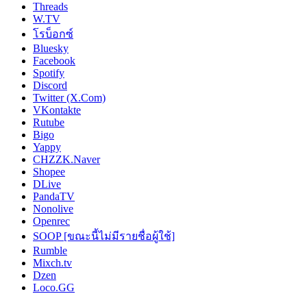
Threads
W.TV
โรบ็อกซ์
Bluesky
Facebook
Spotify
Discord
Twitter (X.Com)
VKontakte
Rutube
Bigo
Yappy
CHZZK.Naver
Shopee
DLive
PandaTV
Nonolive
Openrec
SOOP [ขณะนี้ไม่มีรายชื่อผู้ใช้]
Rumble
Mixch.tv
Dzen
Loco.GG