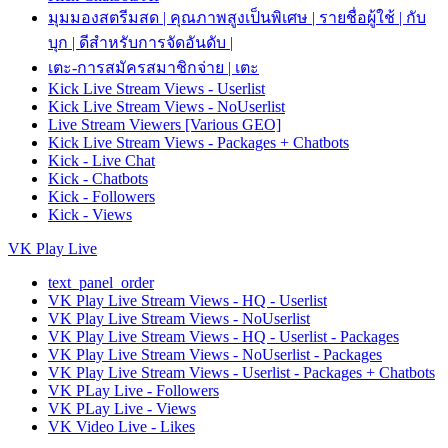
มุมมองสตรีมสด | คุณภาพสูงเป็นพิเศษ | รายชื่อผู้ใช้ | กับ
บุก | ดีสำหรับการจัดอันดับ |
เตะ-การสมัครสมาชิกจ่าย | เตะ
Kick Live Stream Views - Userlist
Kick Live Stream Views - NoUserlist
Live Stream Viewers [Various GEO]
Kick Live Stream Views - Packages + Chatbots
Kick - Live Chat
Kick - Chatbots
Kick - Followers
Kick - Views
VK Play Live
text_panel_order
VK Play Live Stream Views - HQ - Userlist
VK Play Live Stream Views - NoUserlist
VK Play Live Stream Views - HQ - Userlist - Packages
VK Play Live Stream Views - NoUserlist - Packages
VK Play Live Stream Views - Userlist - Packages + Chatbots
VK PLay Live - Followers
VK PLay Live - Views
VK Video Live - Likes