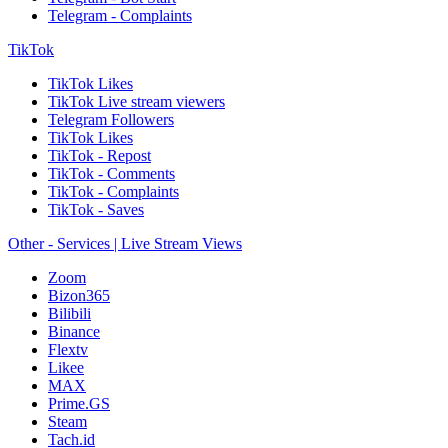
Telegram - Complaints
TikTok
TikTok Likes
TikTok Live stream viewers
Telegram Followers
TikTok Likes
TikTok - Repost
TikTok - Comments
TikTok - Complaints
TikTok - Saves
Other - Services | Live Stream Views
Zoom
Bizon365
Bilibili
Binance
Flextv
Likee
MAX
Prime.GS
Steam
Tach.id