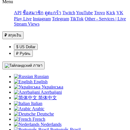
Menu
API
ชื่อสมาชิก
ดูตะกร้า
Twitch
YouTube
Trovo
Kick
VK
Play Live
Instagram
Telegram
TikTok
Other - Services | Live
Stream Views
₽
สกุลเงิน
$ US Dollar
₽ Рубль
ภาษา
Russian
English
Українська
Azerbaijani
简体中文
Italian
Arabic
Deutsche
French
Nederlands
Português-Brasil