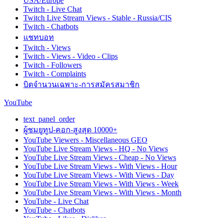
USA/Europe
Twitch - Live Chat
Twitch Live Stream Views - Stable - Russia/CIS
Twitch - Chatbots
แชทบอท
Twitch - Views
Twitch - Views - Video - Clips
Twitch - Followers
Twitch - Complaints
บิตจำนวนเฉพาะ-การสมัครสมาชิก
YouTube
text_panel_order
ผู้ชมยูทูป-คอก-สูงสุด 10000+
YouTube Viewers - Miscellaneous GEO
YouTube Live Stream Views - HQ - No Views
YouTube Live Stream Views - Cheap - No Views
YouTube Live Stream Views - With Views - Hour
YouTube Live Stream Views - With Views - Day
YouTube Live Stream Views - With Views - Week
YouTube Live Stream Views - With Views - Month
YouTube - Live Chat
YouTube - Chatbots