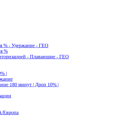
я % - Удержание - ГЕО
ия %
Авторизацией - Плавающие - ГЕО
0% |
ржание
ание 180 минут | Дроп 10% |
зации
А/Европа