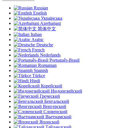
Russian
English
Українська
Azerbaijani
简体中文
Italian
Arabic
Deutsche
French
Nederlands
Português-Brasil
Romanian
Spanish
Türkçe
Hindi
Корейский
Индонезийский
Греческий
Бенгальский
Венгерский
Словенский
Вьетнамский
Японский
Тайландский