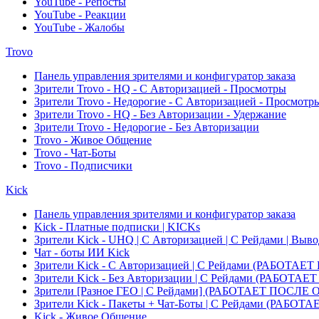
YouTube - Репосты
YouTube - Реакции
YouTube - Жалобы
Trovo
Панель управления зрителями и конфигуратор заказа
Зрители Trovo - HQ - С Авторизацией - Просмотры
Зрители Trovo - Недорогие - С Авторизацией - Просмотр
Зрители Trovo - HQ - Без Авторизации - Удержание
Зрители Trovo - Недорогие - Без Авторизации
Trovo - Живое Общение
Trovo - Чат-Боты
Trovo - Подписчики
Kick
Панель управления зрителями и конфигуратор заказа
Kick - Платные подписки | KICKs
Зрители Kick - UHQ | С Авторизацией | С Рейдами | Выв
Чат - боты ИИ Kick
Зрители Kick - С Авторизацией | С Рейдами (РАБОТ
Зрители Kick - Без Авторизации | С Рейдами (РАБО
Зрители [Разное ГЕО | C Рейдами] (РАБОТАЕТ ПОСЛ
Зрители Kick - Пакеты + Чат-Боты | С Рейдами (РА
Kick - Живое Общение