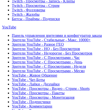
Twitch - Просмотры - Запись - Клипы
Twitch - Просмотры - Стрим
Twitch - Фолловеры
Twitch - Жалобы
Битсы - Праймы - Подписки
YouTube
Панель управления зрителями и конфигуратор заказа
Зрители YouTube - Стабильные - Макс. 10000+
Зрители YouTube - Разное ГЕО
Зрители YouTube - HQ - Без Просмотров
Зрители YouTube - Недорогие - Без Просмотров
Зрители YouTube - С Просмотрами - Час
Зрители YouTube - С Просмотрами - День
Зрители YouTube - С Просмотрами - Неделя
Зрители YouTube - С Просмотрами - Месяц
YouTube - Живое Общение
YouTube - Чат-Боты
YouTube - Лайки - Дизлайки
YouTube - Просмотры - Видео - Стрим - Shorts
YouTube - Просмотры - Пакеты
YouTube - Просмотры - Монетизация
YouTube - Подписчики
YouTube - Комментарии