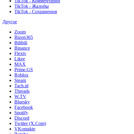
TikTok - Комментарии
TikTok - Жалобы
TikTok - Сохранения
Другое
Zoom
Bizon365
Bilibili
Binance
Flextv
Likee
MAX
Prime.GS
Roblox
Steam
Tach.id
Threads
W.TV
Bluesky
Facebook
Spotify
Discord
Twitter (X.Com)
VKontakte