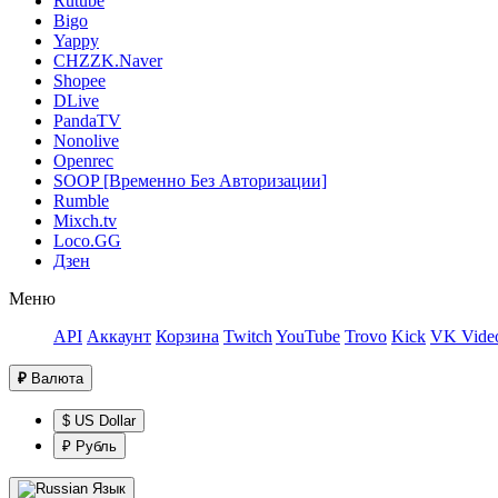
Rutube
Bigo
Yappy
CHZZK.Naver
Shopee
DLive
PandaTV
Nonolive
Openrec
SOOP [Временно Без Авторизации]
Rumble
Mixch.tv
Loco.GG
Дзен
Меню
API
Аккаунт
Корзина
Twitch
YouTube
Trovo
Kick
VK Video
₽
Валюта
$ US Dollar
₽ Рубль
Язык