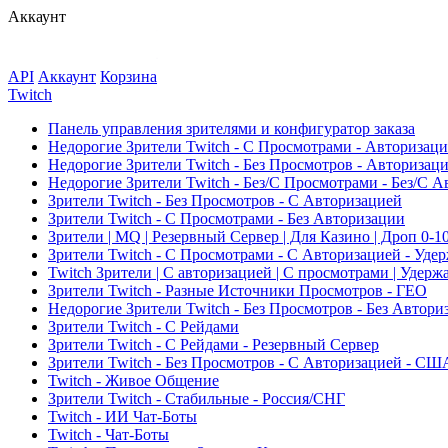
Аккаунт
API
Аккаунт
Корзина
Twitch
Панель управления зрителями и конфигуратор заказа
Недорогие Зрители Twitch - С Просмотрами - Авторизаци
Недорогие Зрители Twitch - Без Просмотров - Авторизац
Недорогие Зрители Twitch - Без/С Просмотрами - Без/С 
Зрители Twitch - Без Просмотров - С Авторизацией
Зрители Twitch - С Просмотрами - Без Авторизации
Зрители | MQ | Резервный Сервер | Для Казино | Дроп 0-1
Зрители Twitch - С Просмотрами - С Авторизацией - Уде
Twitch Зрители | С авторизацией | С просмотрами | Удерж
Зрители Twitch - Разные Источники Просмотров - ГЕО
Недорогие Зрители Twitch - Без Просмотров - Без Автори
Зрители Twitch - С Рейдами
Зрители Twitch - С Рейдами - Резервный Сервер
Зрители Twitch - Без Просмотров - С Авторизацией - СШ
Twitch - Живое Общение
Зрители Twitch - Стабильные - Россия/СНГ
Twitch - ИИ Чат-Боты
Twitch - Чат-Боты