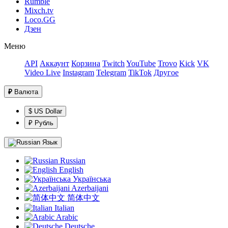
Rumble
Mixch.tv
Loco.GG
Дзен
Меню
API
Аккаунт
Корзина
Twitch
YouTube
Trovo
Kick
VK
Video Live
Instagram
Telegram
TikTok
Другое
₽
Валюта
$ US Dollar
₽ Рубль
Язык
Russian
English
Українська
Azerbaijani
简体中文
Italian
Arabic
Deutsche