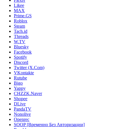
Flextv
Likee
MAX
Prime.GS
Roblox
Steam
Tach.id
Threads
W.TV
Bluesky
Facebook
Spotify
Discord
Twitter (X.Com)
VKontakte
Rutube
Bigo
Yappy
CHZZK.Naver
Shopee
DLive
PandaTV
Nonolive
Openrec
SOOP [Временно Без Авторизации]