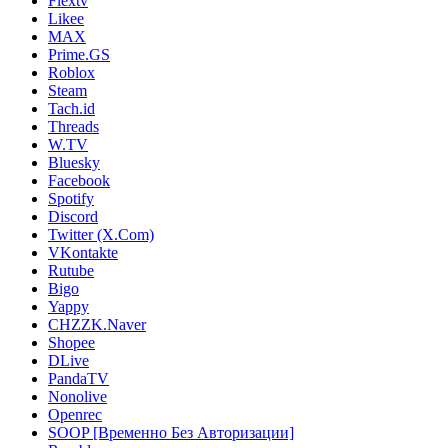
Flextv
Likee
MAX
Prime.GS
Roblox
Steam
Tach.id
Threads
W.TV
Bluesky
Facebook
Spotify
Discord
Twitter (X.Com)
VKontakte
Rutube
Bigo
Yappy
CHZZK.Naver
Shopee
DLive
PandaTV
Nonolive
Openrec
SOOP [Временно Без Авторизации]