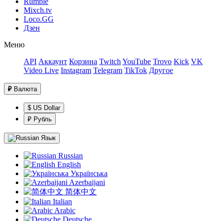
Rumble
Mixch.tv
Loco.GG
Дзен
Меню
API
Аккаунт
Корзина
Twitch
YouTube
Trovo
Kick
VK
Video Live
Instagram
Telegram
TikTok
Другое
₽
Валюта
$ US Dollar
₽ Рубль
Язык
Russian
English
Українська
Azerbaijani
简体中文
Italian
Arabic
Deutsche