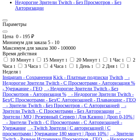
Недорогие Зрители Twitch - Без Просмотров - Без
Авторизации
Параметры
Цена
0
-
195
₽
Минимум для заказа
5
-
10
Максимум для заказа
300
-
100000
Время действия
10 Минут
15 Минут
20 Минут
1 Час
2
1
1
1
1
Часа
3 Часа
4 Часа
1 День
2 Дня
1
1
1
1
1
1
Неделя
1
Instagram - Сохранения
Kick - Платные подписки
Twitch
-
Недорогие Зрители Twitch - С Просмотрами - Авторизация %
- Удержание - ГЕО
- Недорогие Зрители Twitch - Без
Просмотров - Авторизация %
- Недорогие Зрители Twitch -
Без/С Просмотрами - Без/С Авторизацией - Плавающие - ГЕО
- Зрители Twitch - Без Просмотров - С Авторизацией
-
Зрители Twitch - С Просмотрами - Без Авторизации
-
Зрители | MQ | Резервный Сервер | Для Казино | Дроп 0-10% |
- Зрители Twitch - С Просмотрами - С Авторизацией -
Удержание
- Twitch Зрители | С авторизацией | С
просмотрами | Удержание 180 минут | Дроп 10% |
- Зрители
Twitch - Разные Источники Просмотров - ГЕО
- Недорогие