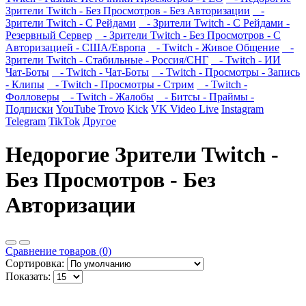
Зрители Twitch - Без Просмотров - Без Авторизации
-
Зрители Twitch - С Рейдами
- Зрители Twitch - С Рейдами -
Резервный Сервер
- Зрители Twitch - Без Просмотров - С
Авторизацией - США/Европа
- Twitch - Живое Общение
-
Зрители Twitch - Стабильные - Россия/СНГ
- Twitch - ИИ
Чат-Боты
- Twitch - Чат-Боты
- Twitch - Просмотры - Запись
- Клипы
- Twitch - Просмотры - Стрим
- Twitch -
Фолловеры
- Twitch - Жалобы
- Битсы - Праймы -
Подписки
YouTube
Trovo
Kick
VK Video Live
Instagram
Telegram
TikTok
Другое
Недорогие Зрители Twitch -
Без Просмотров - Без
Авторизации
Сравнение товаров (0)
Сортировка:
Показать: