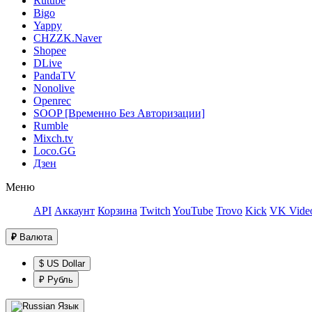
Rutube
Bigo
Yappy
CHZZK.Naver
Shopee
DLive
PandaTV
Nonolive
Openrec
SOOP [Временно Без Авторизации]
Rumble
Mixch.tv
Loco.GG
Дзен
Меню
API
Аккаунт
Корзина
Twitch
YouTube
Trovo
Kick
VK Video
₽
Валюта
$ US Dollar
₽ Рубль
Язык