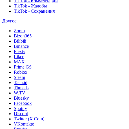
TikTok - Комментарии
TikTok - Жалобы
TikTok - Сохранения
Другое
Zoom
Bizon365
Bilibili
Binance
Flextv
Likee
MAX
Prime.GS
Roblox
Steam
Tach.id
Threads
W.TV
Bluesky
Facebook
Spotify
Discord
Twitter (X.Com)
VKontakte