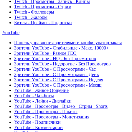
Twitch - Просмотры - Запись - Клипы
Twitch - Просмотры - Стрим
Twitch - Фолловеры
Twitch - Жалобы
Битсы - Праймы - Подписки
YouTube
Панель управления зрителями и конфигуратор заказа
Зрители YouTube - Стабильные - Макс. 10000+
Зрители YouTube - Разное ГЕО
Зрители YouTube - HQ - Без Просмотров
Зрители YouTube - Недорогие - Без Просмотров
Зрители YouTube - С Просмотрами - Час
Зрители YouTube - С Просмотрами - День
Зрители YouTube - С Просмотрами - Неделя
Зрители YouTube - С Просмотрами - Месяц
YouTube - Живое Общение
YouTube - Чат-Боты
YouTube - Лайки - Дизлайки
YouTube - Просмотры - Видео - Стрим - Shorts
YouTube - Просмотры - Пакеты
YouTube - Просмотры - Монетизация
YouTube - Подписчики
YouTube - Комментарии