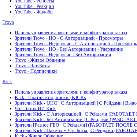
YouTube - Репосты
YouTube - Реакции
YouTube - Жалобы
Trovo
Панель управления зрителями и конфигуратор заказа
Зрители Trovo - HQ - С Авторизацией - Просмотры
Зрители Trovo - Недорогие - С Авторизацией - Просмотр
Зрители Trovo - HQ - Без Авторизации - Удержание
Зрители Trovo - Недорогие - Без Авторизации
Trovo - Живое Общение
Trovo - Чат-Боты
Trovo - Подписчики
Kick
Панель управления зрителями и конфигуратор заказа
Kick - Платные подписки | KICKs
Зрители Kick - UHQ | С Авторизацией | С Рейдами | Выв
Чат - боты ИИ Kick
Зрители Kick - С Авторизацией | С Рейдами (РАБОТ
Зрители Kick - Без Авторизации | С Рейдами (РАБО
Зрители [Разное ГЕО | C Рейдами] (РАБОТАЕТ ПОСЛ
Зрители Kick - Пакеты + Чат-Боты | С Рейдами (РА
Kick - Живое Общение