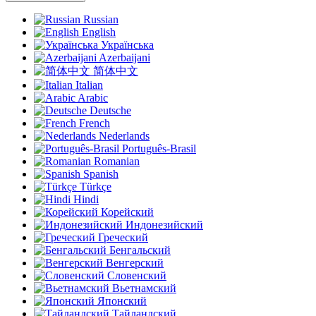
Russian
English
Українська
Azerbaijani
简体中文
Italian
Arabic
Deutsche
French
Nederlands
Português-Brasil
Romanian
Spanish
Türkçe
Hindi
Корейский
Индонезийский
Греческий
Бенгальский
Венгерский
Словенский
Вьетнамский
Японский
Тайландский