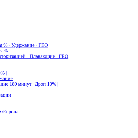
я % - Удержание - ГЕО
ия %
Авторизацией - Плавающие - ГЕО
0% |
ржание
ание 180 минут | Дроп 10% |
зации
А/Европа