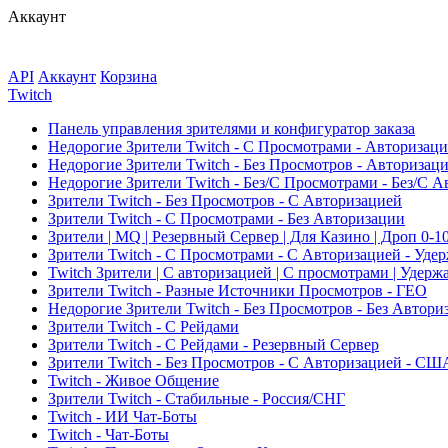
Аккаунт
API
Аккаунт
Корзина
Twitch
Панель управления зрителями и конфигуратор заказа
Недорогие Зрители Twitch - С Просмотрами - Авторизаци
Недорогие Зрители Twitch - Без Просмотров - Авторизац
Недорогие Зрители Twitch - Без/С Просмотрами - Без/С 
Зрители Twitch - Без Просмотров - С Авторизацией
Зрители Twitch - С Просмотрами - Без Авторизации
Зрители | MQ | Резервный Сервер | Для Казино | Дроп 0-1
Зрители Twitch - С Просмотрами - С Авторизацией - Уде
Twitch Зрители | С авторизацией | С просмотрами | Удерж
Зрители Twitch - Разные Источники Просмотров - ГЕО
Недорогие Зрители Twitch - Без Просмотров - Без Автори
Зрители Twitch - С Рейдами
Зрители Twitch - С Рейдами - Резервный Сервер
Зрители Twitch - Без Просмотров - С Авторизацией - СШ
Twitch - Живое Общение
Зрители Twitch - Стабильные - Россия/СНГ
Twitch - ИИ Чат-Боты
Twitch - Чат-Боты