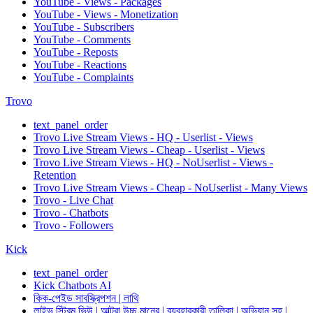
YouTube - Views - Packages
YouTube - Views - Monetization
YouTube - Subscribers
YouTube - Comments
YouTube - Reposts
YouTube - Reactions
YouTube - Complaints
Trovo
text_panel_order
Trovo Live Stream Views - HQ - Userlist - Views
Trovo Live Stream Views - Cheap - Userlist - Views
Trovo Live Stream Views - HQ - NoUserlist - Views -
Retention
Trovo Live Stream Views - Cheap - NoUserlist - Many Views
Trovo - Live Chat
Trovo - Chatbots
Trovo - Followers
Kick
text_panel_order
Kick Chatbots AI
কিক-পেইড সাবস্ক্রিপশন | লাথি
লাইভ স্ট্রিম ভিউ | আল্ট্রা উচ্চ মানের | ব্যবহারকারী তালিকা | অভিযান সহ |