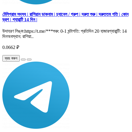
টেলিগ্রাম সদস্য | রাশিয়ান ডাকনাম | চ্যানেল / গ্রুপ | দ্রুত শুরু | দ্রুততম গতি | কোন
ড্রপ | গ্যারান্টি 14 দিন |
উদাহরণ লিঙ্ক:https://t.me/***শুরু: 0-1 ঘন্টাগতি: প্রতিদিন 20 হাজারগ্যারান্টি: 14
দিনঅবস্থান: রাশিয়া..
0.0662 ₽
ক্রয় করুন