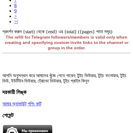
7
8
9
>
>|
প্রদর্শন করুন {start} থেকে {end} এর {total} ({pages} পাতা সমূহ)
The refill for Telegram followers/members is valid only when
creating and specifying custom invite links to the channel or
group in the order.
আপনি অনুসন্ধান করে আমাদের খুঁজে পেতে পারেন: টুইচ ভিউয়ার, টুইচ ফলোয়ার, টুইচ
ভিউ, ইউটিউব ভিউয়ার, ট্রোভো ভিউয়ার, টুইচ প্রাইম কিনুন
দরকারী লিঙ্ক
আমার অ্যাকাউন্ট
শপিং কার্ট
পেমেন্ট