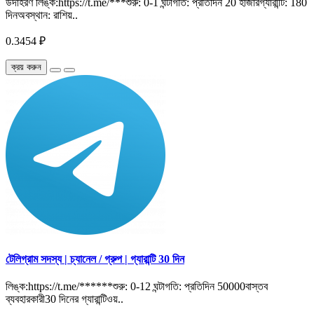
উদাহরণ লিঙ্ক:https://t.me/***শুরু: 0-1 ঘন্টাগতি: প্রতিদিন 20 হাজারগ্যারান্টি: 180
দিনঅবস্থান: রাশিয়..
0.3454 ₽
ক্রয় করুন
টেলিগ্রাম সদস্য | চ্যানেল / গ্রুপ | গ্যারান্টি 30 দিন
লিঙ্ক:https://t.me/******শুরু: 0-12 ঘন্টাগতি: প্রতিদিন 50000বাস্তব
ব্যবহারকারী30 দিনের গ্যারান্টিওয়..