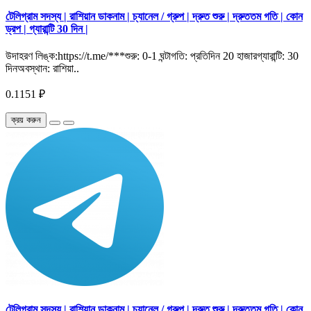
টেলিগ্রাম সদস্য | রাশিয়ান ডাকনাম | চ্যানেল / গ্রুপ | দ্রুত শুরু | দ্রুততম গতি | কোন
ড্রপ | গ্যারান্টি 30 দিন |
উদাহরণ লিঙ্ক:https://t.me/***শুরু: 0-1 ঘন্টাগতি: প্রতিদিন 20 হাজারগ্যারান্টি: 30
দিনঅবস্থান: রাশিয়া..
0.1151 ₽
ক্রয় করুন
টেলিগ্রাম সদস্য | রাশিয়ান ডাকনাম | চ্যানেল / গ্রুপ | দ্রুত শুরু | দ্রুততম গতি | কোন