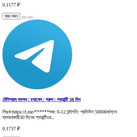
0.1177 ₽
ক্রয় করুন
টেলিগ্রাম সদস্য | চ্যানেল / গ্রুপ | গ্যারান্টি 30 দিন
লিঙ্ক:https://t.me/******শুরু: 0-12 ঘন্টাগতি: প্রতিদিন 50000বাস্তব
ব্যবহারকারী30 দিনের গ্যারান্টিওয়..
0.1737 ₽