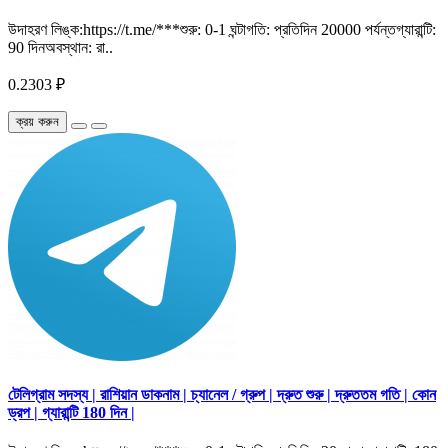
উদাহরণ লিঙ্ক:https://t.me/***শুরু: 0-1 ঘন্টাগতি: প্রতিদিন 20000 পর্যন্তগ্যারান্টি:
90 দিনঅবস্থান: রা..
0.2303 ₽
ক্রয় করুন
টেলিগ্রাম সদস্য | রাশিয়ান ডাকনাম | চ্যানেল / গ্রুপ | দ্রুত শুরু | দ্রুততম গতি | কোন
ড্রপ | গ্যারান্টি 180 দিন |