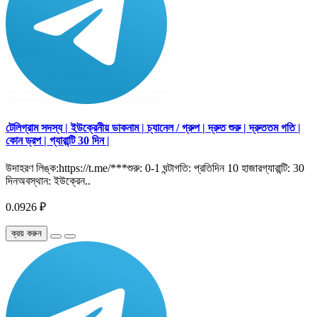
টেলিগ্রাম সদস্য | ইউক্রেনীয় ডাকনাম | চ্যানেল / গ্রুপ | দ্রুত শুরু | দ্রুততম গতি |
কোন ড্রপ | গ্যারান্টি 30 দিন |
উদাহরণ লিঙ্ক:https://t.me/***শুরু: 0-1 ঘন্টাগতি: প্রতিদিন 10 হাজারগ্যারান্টি: 30
দিনঅবস্থান: ইউক্রেন..
0.0926 ₽
ক্রয় করুন