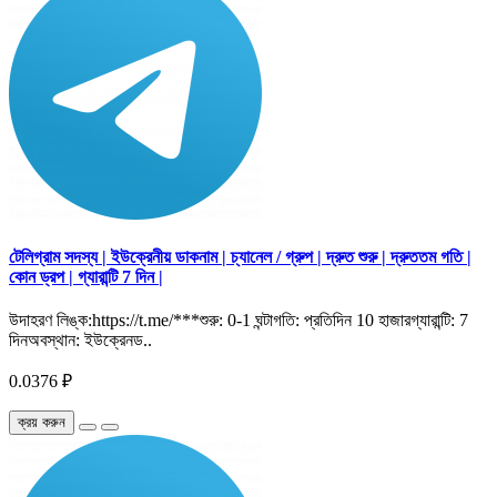
টেলিগ্রাম সদস্য | ইউক্রেনীয় ডাকনাম | চ্যানেল / গ্রুপ | দ্রুত শুরু | দ্রুততম গতি |
কোন ড্রপ | গ্যারান্টি 7 দিন |
উদাহরণ লিঙ্ক:https://t.me/***শুরু: 0-1 ঘন্টাগতি: প্রতিদিন 10 হাজারগ্যারান্টি: 7
দিনঅবস্থান: ইউক্রেনড..
0.0376 ₽
ক্রয় করুন