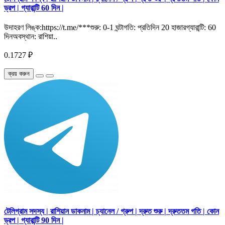
ড্রপ | গ্যারান্টি 60 দিন |
উদাহরণ লিঙ্ক:https://t.me/***শুরু: 0-1 ঘন্টাগতি: প্রতিদিন 20 হাজারগ্যারান্টি: 60
দিনঅবস্থান: রাশিয়া..
0.1727 ₽
ক্রয় করুন
টেলিগ্রাম সদস্য | রাশিয়ান ডাকনাম | চ্যানেল / গ্রুপ | দ্রুত শুরু | দ্রুততম গতি | কোন
ড্রপ | গ্যারান্টি 90 দিন |