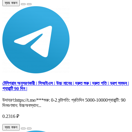
ক্রয় করুন
টেলিগ্রাম অনুসরণকারী | সিআইএস | উচ্চ মানের | দ্রুত শুরু | দ্রুত গতি | ড্রপ সম্ভব |
গ্যারান্টি 90 দিন |
উদাহরণ:https://t.me/***শুরু: 0-2 ঘন্টাগতি: প্রতিদিন 5000-10000গ্যারান্টি: 90
দিনগুণমান: উচ্চঅবস্থান:..
0.2316 ₽
ক্রয় করুন