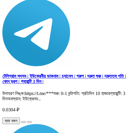
টেলিগ্রাম সদস্য | ইউক্রেনীয় ডাকনাম | চ্যানেল / গ্রুপ | দ্রুত শুরু | দ্রুততম গতি |
কোন ড্রপ | গ্যারান্টি 3 দিন |
উদাহরণ লিঙ্ক:https://t.me/***শুরু: 0-1 ঘন্টাগতি: প্রতিদিন 10 হাজারগ্যারান্টি: 3
দিনঅবস্থান: ইউক্রেনড..
0.0304 ₽
ক্রয় করুন