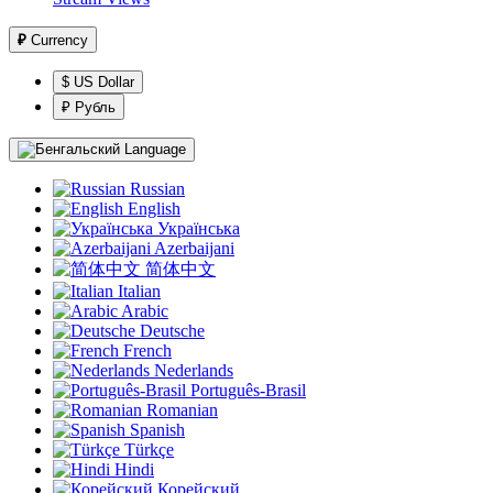
₽
Currency
$ US Dollar
₽ Рубль
Language
Russian
English
Українська
Azerbaijani
简体中文
Italian
Arabic
Deutsche
French
Nederlands
Português-Brasil
Romanian
Spanish
Türkçe
Hindi
Корейский