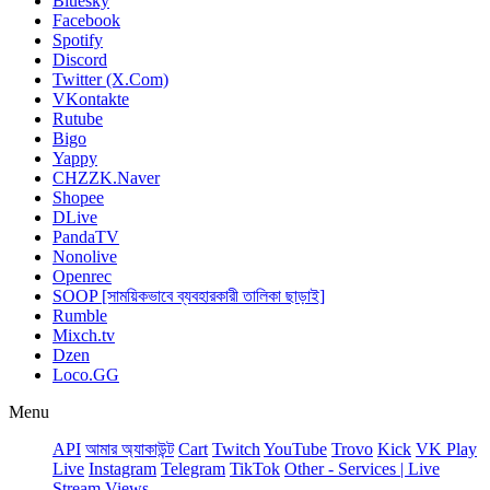
Bluesky
Facebook
Spotify
Discord
Twitter (X.Com)
VKontakte
Rutube
Bigo
Yappy
CHZZK.Naver
Shopee
DLive
PandaTV
Nonolive
Openrec
SOOP [সাময়িকভাবে ব্যবহারকারী তালিকা ছাড়াই]
Rumble
Mixch.tv
Dzen
Loco.GG
Menu
API
আমার অ্যাকাউন্ট
Сart
Twitch
YouTube
Trovo
Kick
VK Play
Live
Instagram
Telegram
TikTok
Other - Services | Live
Stream Views