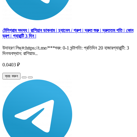
টেলিগ্রাম সদস্য | রাশিয়ান ডাকনাম | চ্যানেল / গ্রুপ | দ্রুত শুরু | দ্রুততম গতি | কোন
ড্রপ | গ্যারান্টি 3 দিন |
উদাহরণ লিঙ্ক:https://t.me/***শুরু: 0-1 ঘন্টাগতি: প্রতিদিন 20 হাজারগ্যারান্টি: 3
দিনঅবস্থান: রাশিয়াড..
0.0403 ₽
ক্রয় করুন