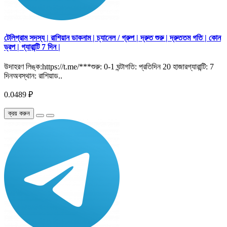
টেলিগ্রাম সদস্য | রাশিয়ান ডাকনাম | চ্যানেল / গ্রুপ | দ্রুত শুরু | দ্রুততম গতি | কোন
ড্রপ | গ্যারান্টি 7 দিন |
উদাহরণ লিঙ্ক:https://t.me/***শুরু: 0-1 ঘন্টাগতি: প্রতিদিন 20 হাজারগ্যারান্টি: 7
দিনঅবস্থান: রাশিয়াড..
0.0489 ₽
ক্রয় করুন