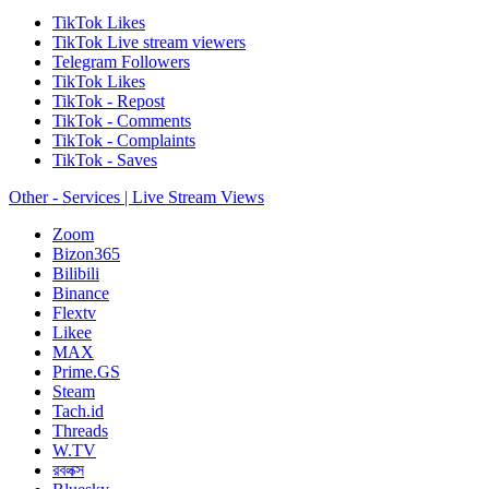
TikTok Likes
TikTok Live stream viewers
Telegram Followers
TikTok Likes
TikTok - Repost
TikTok - Comments
TikTok - Complaints
TikTok - Saves
Other - Services | Live Stream Views
Zoom
Bizon365
Bilibili
Binance
Flextv
Likee
MAX
Prime.GS
Steam
Tach.id
Threads
W.TV
রবলক্স