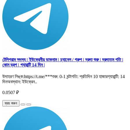
টেলিগ্রাম সদস্য | ইউক্রেনীয় ডাকনাম | চ্যানেল / গ্রুপ | দ্রুত শুরু | দ্রুততম গতি |
কোন ড্রপ | গ্যারান্টি 14 দিন |
উদাহরণ লিঙ্ক:https://t.me/***শুরু: 0-1 ঘন্টাগতি: প্রতিদিন 10 হাজারগ্যারান্টি: 14
দিনঅবস্থান: ইউক্রেন..
0.0507 ₽
ক্রয় করুন