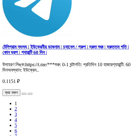
টেলিগ্রাম সদস্য | ইউক্রেনীয় ডাকনাম | চ্যানেল / গ্রুপ | দ্রুত শুরু | দ্রুততম গতি |
কোন ড্রপ | গ্যারান্টি 60 দিন |
উদাহরণ লিঙ্ক:https://t.me/***শুরু: 0-1 ঘন্টাগতি: প্রতিদিন 10 হাজারগ্যারান্টি: 60
দিনঅবস্থান: ইউক্রেন..
0.1151 ₽
ক্রয় করুন
1
2
3
4
5
6