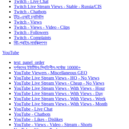
Twitch - Live Chat
Twitch Live Stream Views - Stable - Russia/CIS
Twitch - Chatbots
টুইচ-এআই চ্যাটবটস
Twitch - Views
Twitch - Views - Video - Clips
Twitch - Followers
Twitch - Complaints
বিট-প্রাইম-সাবস্ক্রিপশন
YouTube
text_panel_order
দর্শকদের ইউটিউব-স্থিতিশীল-সর্বোচ্চ 10000+
YouTube Viewers - Miscellaneous GEO
YouTube Live Stream Views - HQ - No Views
YouTube Live Stream Views - Cheap - No Views
YouTube Live Stream Views - With Views - Hour
YouTube Live Stream Views - With Views - Day
YouTube Live Stream Views - With Views - Week
YouTube Live Stream Views - With Views - Month
YouTube - Live Chat
YouTube - Chatbots
YouTube - Likes - Dislikes
YouTube - Views - Video - Stream - Shorts