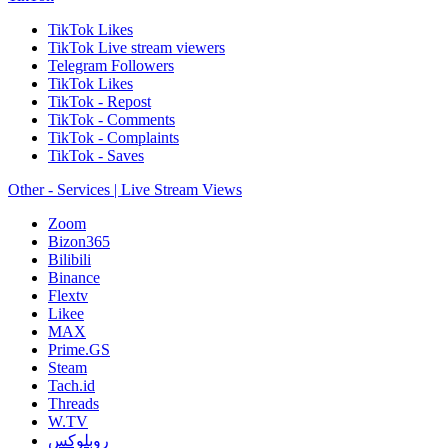
TikTok Likes
TikTok Live stream viewers
Telegram Followers
TikTok Likes
TikTok - Repost
TikTok - Comments
TikTok - Complaints
TikTok - Saves
Other - Services | Live Stream Views
Zoom
Bizon365
Bilibili
Binance
Flextv
Likee
MAX
Prime.GS
Steam
Tach.id
Threads
W.TV
روبلوكس