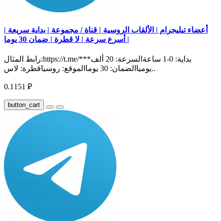
أعضاء تيليجرام | الألقاب الروسية | قناة / مجموعة | بداية سريعة |
أسرع سرعة | لا قطرة | ضمان 30 يوما |
رابط المثال:https://t.me/***بداية: 0-1 ساعةالسرعة: 20 ألف
يومياالضمان: 30 يوماالموقع: روسياقطرة: لاس..
0.1151 ₽
button_cart