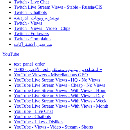
Twitch - Live Chat
Twitch Live Stream Views - Stable - Russia/CIS
Twitch - Chatbots
تويتش-روبوتات الدردشة
Twitch - Views
Twitch - Views - Video - Clips
Twitch - Followers
Twitch - Complaints
بت-يعبي-الاشتراكات
YouTube
text_panel_order
المشاهدين يوتيوب-مستقر-الحد الأقصى 10000+
YouTube Viewers - Miscellaneous GEO
YouTube Live Stream Views - HQ - No Views
YouTube Live Stream Views - Cheap - No Views
YouTube Live Stream Views - With Views - Hour
YouTube Live Stream Views - With Views - Day
YouTube Live Stream Views - With Views - Week
YouTube Live Stream Views - With Views - Month
YouTube - Live Chat
YouTube - Chatbots
YouTube - Likes - Dislikes
YouTube - Views - Video - Stream - Shorts