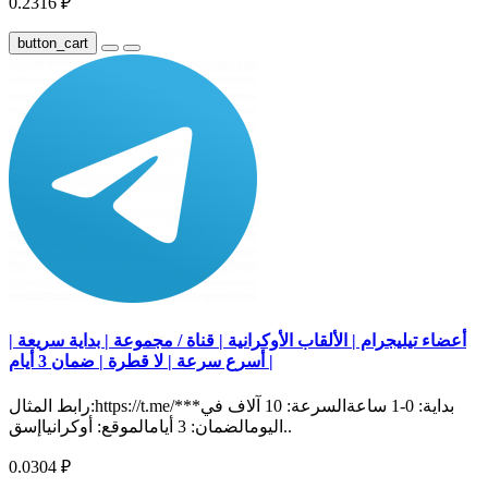
0.2316 ₽
button_cart
أعضاء تيليجرام | الألقاب الأوكرانية | قناة / مجموعة | بداية سريعة |
أسرع سرعة | لا قطرة | ضمان 3 أيام |
رابط المثال:https://t.me/***بداية: 0-1 ساعةالسرعة: 10 آلاف في
اليومالضمان: 3 أيامالموقع: أوكرانياإسق..
0.0304 ₽