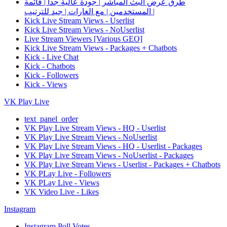
طرق عرض البث المباشر | جودة عالية جدا | قائمة
المستخدمين | مع الغارات | جيد للترتيب |
Kick Live Stream Views - Userlist
Kick Live Stream Views - NoUserlist
Live Stream Viewers [Various GEO]
Kick Live Stream Views - Packages + Chatbots
Kick - Live Chat
Kick - Chatbots
Kick - Followers
Kick - Views
VK Play Live
text_panel_order
VK Play Live Stream Views - HQ - Userlist
VK Play Live Stream Views - NoUserlist
VK Play Live Stream Views - HQ - Userlist - Packages
VK Play Live Stream Views - NoUserlist - Packages
VK Play Live Stream Views - Userlist - Packages + Chatbots
VK PLay Live - Followers
VK PLay Live - Views
VK Video Live - Likes
Instagram
Instagram Poll Votes