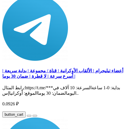
أعضاء تيليجرام | الألقاب الأوكرانية | قناة / مجموعة | بداية سريعة |
أسرع سرعة | لا قطرة | ضمان 30 يوما |
رابط المثال:https://t.me/***بداية: 0-1 ساعةالسرعة: 10 آلاف في
اليومالضمان: 30 يوماالموقع: أوكرانياإس..
0.0926 ₽
button_cart