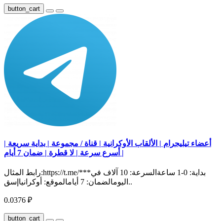
button_cart
أعضاء تيليجرام | الألقاب الأوكرانية | قناة / مجموعة | بداية سريعة |
أسرع سرعة | لا قطرة | ضمان 7 أيام |
رابط المثال:https://t.me/***بداية: 0-1 ساعةالسرعة: 10 آلاف في
اليومالضمان: 7 أيامالموقع: أوكرانياإسق..
0.0376 ₽
button_cart