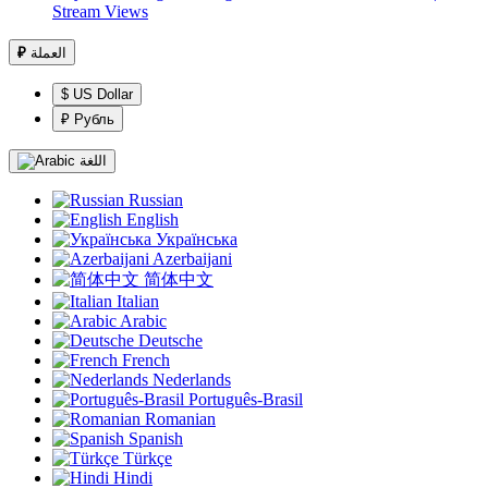
Stream Views
₽
العملة
$ US Dollar
₽ Рубль
اللغة
Russian
English
Українська
Azerbaijani
简体中文
Italian
Arabic
Deutsche
French
Nederlands
Português-Brasil
Romanian
Spanish
Türkçe
Hindi