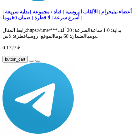
أعضاء تيليجرام | الألقاب الروسية | قناة / مجموعة | بداية سريعة |
أسرع سرعة | لا قطرة | ضمان 60 يوما |
رابط المثال:https://t.me/***بداية: 0-1 ساعةالسرعة: 20 ألف
يومياالضمان: 60 يوماالموقع: روسياقطرة: لاس..
0.1727 ₽
button_cart