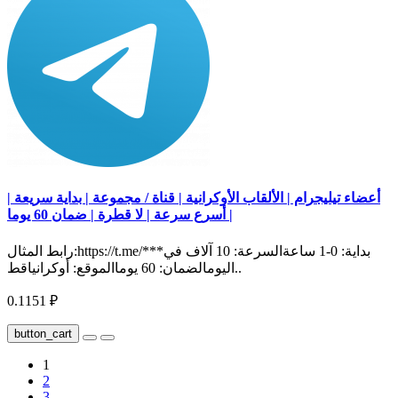
أعضاء تيليجرام | الألقاب الأوكرانية | قناة / مجموعة | بداية سريعة |
أسرع سرعة | لا قطرة | ضمان 60 يوما |
رابط المثال:https://t.me/***بداية: 0-1 ساعةالسرعة: 10 آلاف في
اليومالضمان: 60 يوماالموقع: أوكرانياقط..
0.1151 ₽
button_cart
1
2
3