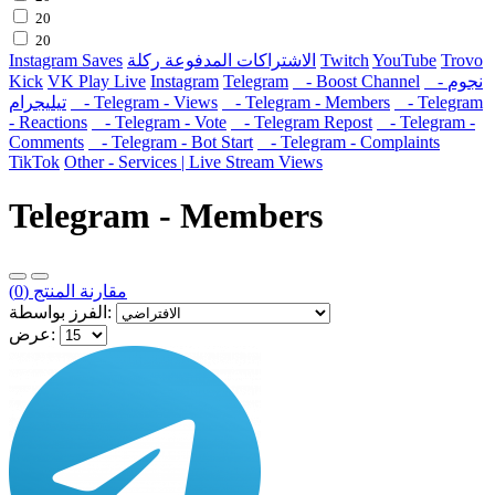
20
20
Instagram Saves
الاشتراكات المدفوعة ركلة
Twitch
YouTube
Trovo
Kick
VK Play Live
Instagram
Telegram
- Boost Channel
- نجوم
تيليجرام
- Telegram - Views
- Telegram - Members
- Telegram
- Reactions
- Telegram - Vote
- Telegram Repost
- Telegram -
Comments
- Telegram - Bot Start
- Telegram - Complaints
TikTok
Other - Services | Live Stream Views
Telegram - Members
مقارنة المنتج (0)
الفرز بواسطة:
عرض: