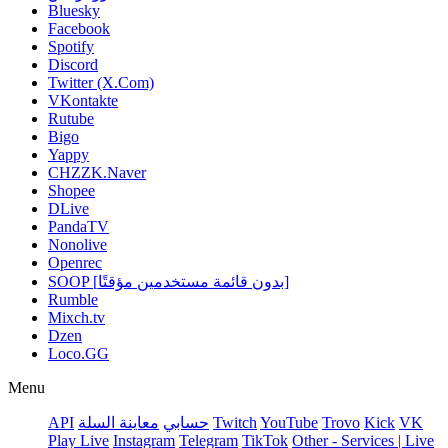
Bluesky
Facebook
Spotify
Discord
Twitter (X.Com)
VKontakte
Rutube
Bigo
Yappy
CHZZK.Naver
Shopee
DLive
PandaTV
Nonolive
Openrec
SOOP [بدون قائمة مستخدمين مؤقتًا]
Rumble
Mixch.tv
Dzen
Loco.GG
Menu
API
معاينة السلة
حسابي
Twitch
YouTube
Trovo
Kick
VK
Play Live
Instagram
Telegram
TikTok
Other - Services | Live