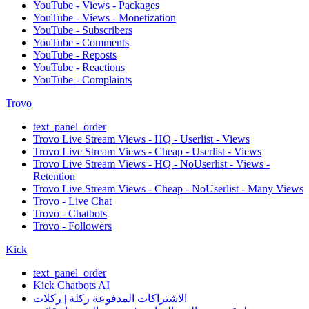
YouTube - Views - Packages
YouTube - Views - Monetization
YouTube - Subscribers
YouTube - Comments
YouTube - Reposts
YouTube - Reactions
YouTube - Complaints
Trovo
text_panel_order
Trovo Live Stream Views - HQ - Userlist - Views
Trovo Live Stream Views - Cheap - Userlist - Views
Trovo Live Stream Views - HQ - NoUserlist - Views -
Retention
Trovo Live Stream Views - Cheap - NoUserlist - Many Views
Trovo - Live Chat
Trovo - Chatbots
Trovo - Followers
Kick
text_panel_order
Kick Chatbots AI
الاشتراكات المدفوعة ركلة | ركلات