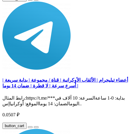
أعضاء تيليجرام | الألقاب الأوكرانية | قناة / مجموعة | بداية سريعة |
أسرع سرعة | لا قطرة | ضمان 14 يوما |
رابط المثال:https://t.me/***بداية: 0-1 ساعةالسرعة: 10 آلاف في
اليومالضمان: 14 يوماالموقع: أوكرانياإس..
0.0507 ₽
button_cart