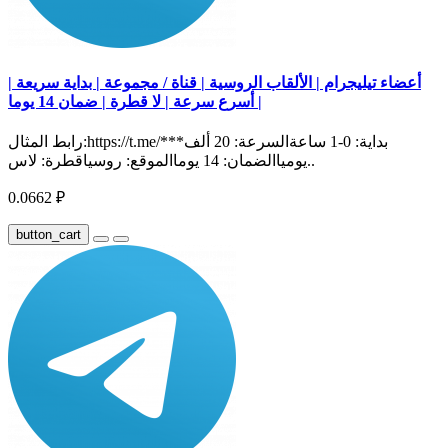
أعضاء تيليجرام | الألقاب الروسية | قناة / مجموعة | بداية سريعة |
أسرع سرعة | لا قطرة | ضمان 14 يوما |
رابط المثال:https://t.me/***بداية: 0-1 ساعةالسرعة: 20 ألف
يومياالضمان: 14 يوماالموقع: روسياقطرة: لاس..
0.0662 ₽
button_cart