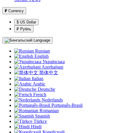
₽
Currency
$ US Dollar
₽ Рубль
Language
Russian
English
Українська
Azerbaijani
简体中文
Italian
Arabic
Deutsche
French
Nederlands
Português-Brasil
Romanian
Spanish
Türkçe
Hindi
Корейский