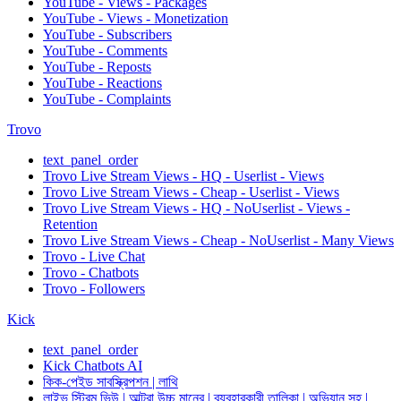
YouTube - Views - Packages
YouTube - Views - Monetization
YouTube - Subscribers
YouTube - Comments
YouTube - Reposts
YouTube - Reactions
YouTube - Complaints
Trovo
text_panel_order
Trovo Live Stream Views - HQ - Userlist - Views
Trovo Live Stream Views - Cheap - Userlist - Views
Trovo Live Stream Views - HQ - NoUserlist - Views -
Retention
Trovo Live Stream Views - Cheap - NoUserlist - Many Views
Trovo - Live Chat
Trovo - Chatbots
Trovo - Followers
Kick
text_panel_order
Kick Chatbots AI
কিক-পেইড সাবস্ক্রিপশন | লাথি
লাইভ স্ট্রিম ভিউ | আল্ট্রা উচ্চ মানের | ব্যবহারকারী তালিকা | অভিযান সহ |