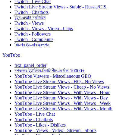
Twitch - Live Chat
Twitch Live Stream Views - Stable - Russia/CIS
Twitch - Chatbots
টুইচ-এআই চ্যাটবটস
Twitch - Views
Twitch - Views - Video - Clips
Twitch - Followers
Twitch - Complaints
বিট-প্রাইম-সাবস্ক্রিপশন
YouTube
text_panel_order
দর্শকদের ইউটিউব-স্থিতিশীল-সর্বোচ্চ 10000+
YouTube Viewers - Miscellaneous GEO
YouTube Live Stream Views - HQ - No Views
YouTube Live Stream Views - Cheap - No Views
YouTube Live Stream Views - With Views - Hour
YouTube Live Stream Views - With Views - Day
YouTube Live Stream Views - With Views - Week
YouTube Live Stream Views - With Views - Month
YouTube - Live Chat
YouTube - Chatbots
YouTube - Likes - Dislikes
YouTube - Views - Video - Stream - Shorts