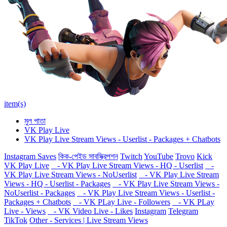
item(s)
মুল পাতা
VK Play Live
VK Play Live Stream Views - Userlist - Packages + Chatbots
Instagram Saves
কিক-পেইড সাবস্ক্রিপশন
Twitch
YouTube
Trovo
Kick
VK Play Live
- VK Play Live Stream Views - HQ - Userlist
-
VK Play Live Stream Views - NoUserlist
- VK Play Live Stream
Views - HQ - Userlist - Packages
- VK Play Live Stream Views -
NoUserlist - Packages
- VK Play Live Stream Views - Userlist -
Packages + Chatbots
- VK PLay Live - Followers
- VK PLay
Live - Views
- VK Video Live - Likes
Instagram
Telegram
TikTok
Other - Services | Live Stream Views