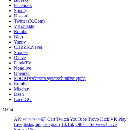
Bluesky
Facebook
Spotify
Discord
Twitter (X.Com)
VKontakte
Rutube
Bigo
Yappy
CHZZK.Naver
Shopee
DLive
PandaTV
Nonolive
Openrec
SOOP [সাময়িকভাবে ব্যবহারকারী তালিকা ছাড়াই]
Rumble
Mixch.tv
Dzen
Loco.GG
Menu
API
আমার অ্যাকাউন্ট
Сart
Twitch
YouTube
Trovo
Kick
VK Play
Live
Instagram
Telegram
TikTok
Other - Services | Live
Stream Views