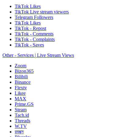
TikTok Likes
TikTok Live stream viewers
Telegram Followers
TikTok Likes
TikTok - Repost
TikTok - Comments
TikTok - Complaints
TikTok - Saves
Other - Services | Live Stream Views
Zoom
Bizon365
Bilibili
Binance
Flextv
Likee
MAX
Prime.GS
Steam
Tach.id
Threads
W.TV
রবলক্স