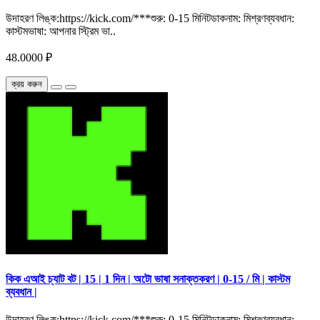
উদাহরণ লিঙ্ক:https://kick.com/***শুরু: 0-15 মিনিটডাকনাম: মিশ্রণব্যবধান:
কাস্টমভাষা: আপনার স্ট্রিম ভা..
48.0000 ₽
ক্রয় করুন
কিক এআই চ্যাট বট | 15 | 1 দিন | অটো ভাষা সনাক্তকরণ | 0-15 / মি | কাস্টম
ব্যবধান |
উদাহরণ লিঙ্ক:https://kick.com/***শুরু: 0-15 মিনিটডাকনাম: মিশ্রণব্যবধান: