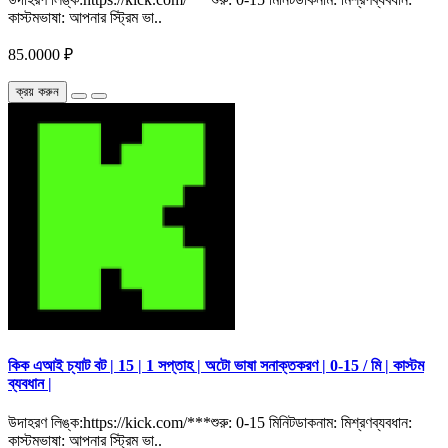
কাস্টমভাষা: আপনার স্ট্রিম ভা..
85.0000 ₽
ক্রয় করুন
কিক এআই চ্যাট বট | 15 | 1 সপ্তাহ | অটো ভাষা সনাক্তকরণ | 0-15 / মি | কাস্টম
ব্যবধান |
উদাহরণ লিঙ্ক:https://kick.com/***শুরু: 0-15 মিনিটডাকনাম: মিশ্রণব্যবধান:
কাস্টমভাষা: আপনার স্ট্রিম ভা..