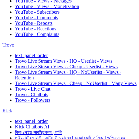
YouTube - Views - Packages
YouTube - Views - Monetization
YouTube - Subscribers
YouTube - Comments
YouTube - Reposts
YouTube - Reactions
YouTube - Complaints
Trovo
text_panel_order
Trovo Live Stream Views - HQ - Userlist - Views
Trovo Live Stream Views - Cheap - Userlist - Views
Trovo Live Stream Views - HQ - NoUserlist - Views -
Retention
Trovo Live Stream Views - Cheap - NoUserlist - Many Views
Trovo - Live Chat
Trovo - Chatbots
Trovo - Followers
Kick
text_panel_order
Kick Chatbots AI
কিক-পেইড সাবস্ক্রিপশন | লাথি
লাইভ স্ট্রিম ভিউ | আল্ট্রা উচ্চ মানের | ব্যবহারকারী তালিকা | অভিযান সহ |