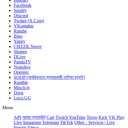
Bluesky
Facebook
Spotify
Discord
Twitter (X.Com)
VKontakte
Rutube
Bigo
Yappy
CHZZK.Naver
Shopee
DLive
PandaTV
Nonolive
Openrec
SOOP [সাময়িকভাবে ব্যবহারকারী তালিকা ছাড়াই]
Rumble
Mixch.tv
Dzen
Loco.GG
Menu
API
আমার অ্যাকাউন্ট
Сart
Twitch
YouTube
Trovo
Kick
VK Play
Live
Instagram
Telegram
TikTok
Other - Services | Live
Stream Views