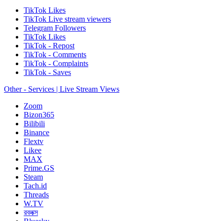
TikTok Likes
TikTok Live stream viewers
Telegram Followers
TikTok Likes
TikTok - Repost
TikTok - Comments
TikTok - Complaints
TikTok - Saves
Other - Services | Live Stream Views
Zoom
Bizon365
Bilibili
Binance
Flextv
Likee
MAX
Prime.GS
Steam
Tach.id
Threads
W.TV
রবলক্স