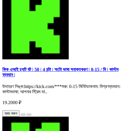
কিক এআই চ্যাট বট | 50 | 4 ঘন্টা | অটো ভাষা সনাক্তকরণ | 0-15 / মি | কাস্টম
ব্যবধান |
উদাহরণ লিঙ্ক:https://kick.com/***শুরু: 0-15 মিনিটডাকনাম: মিশ্রণব্যবধান:
কাস্টমভাষা: আপনার স্ট্রিম ভা..
19.2000 ₽
ক্রয় করুন