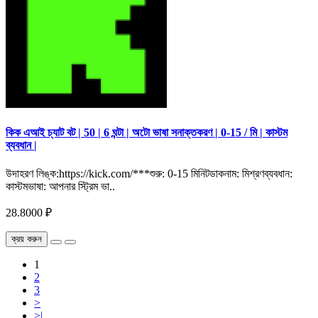
কিক এআই চ্যাট বট | 50 | 6 ঘন্টা | অটো ভাষা সনাক্তকরণ | 0-15 / মি | কাস্টম
ব্যবধান |
উদাহরণ লিঙ্ক:https://kick.com/***শুরু: 0-15 মিনিটডাকনাম: মিশ্রণব্যবধান:
কাস্টমভাষা: আপনার স্ট্রিম ভা..
28.8000 ₽
ক্রয় করুন
1
2
3
>
>|