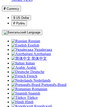
₽
Currency
$ US Dollar
₽ Рубль
Language
Russian
English
Українська
Azerbaijani
简体中文
Italian
Arabic
Deutsche
French
Nederlands
Português-Brasil
Romanian
Spanish
Türkçe
Hindi
Корейский