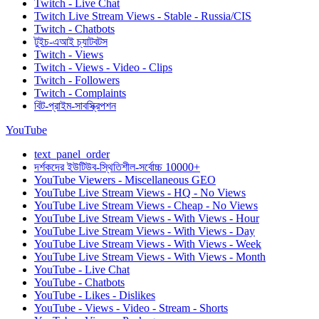
Twitch - Live Chat
Twitch Live Stream Views - Stable - Russia/CIS
Twitch - Chatbots
টুইচ-এআই চ্যাটবটস
Twitch - Views
Twitch - Views - Video - Clips
Twitch - Followers
Twitch - Complaints
বিট-প্রাইম-সাবস্ক্রিপশন
YouTube
text_panel_order
দর্শকদের ইউটিউব-স্থিতিশীল-সর্বোচ্চ 10000+
YouTube Viewers - Miscellaneous GEO
YouTube Live Stream Views - HQ - No Views
YouTube Live Stream Views - Cheap - No Views
YouTube Live Stream Views - With Views - Hour
YouTube Live Stream Views - With Views - Day
YouTube Live Stream Views - With Views - Week
YouTube Live Stream Views - With Views - Month
YouTube - Live Chat
YouTube - Chatbots
YouTube - Likes - Dislikes
YouTube - Views - Video - Stream - Shorts