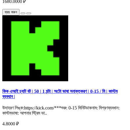
1680.0000 ₽
ক্রয় করুন
কিক এআই চ্যাট বট | 50 | 1 ঘন্টা | অটো ভাষা সনাক্তকরণ | 0-15 / মি | কাস্টম
ব্যবধান |
উদাহরণ লিঙ্ক:https://kick.com/***শুরু: 0-15 মিনিটডাকনাম: মিশ্রণব্যবধান:
কাস্টমভাষা: আপনার স্ট্রিম ভা..
4.8000 ₽