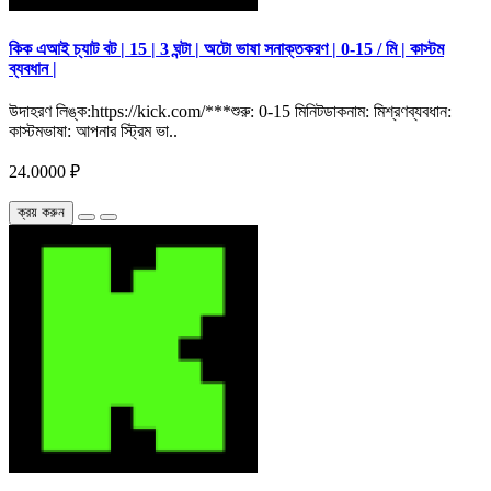
কিক এআই চ্যাট বট | 15 | 3 ঘন্টা | অটো ভাষা সনাক্তকরণ | 0-15 / মি | কাস্টম
ব্যবধান |
উদাহরণ লিঙ্ক:https://kick.com/***শুরু: 0-15 মিনিটডাকনাম: মিশ্রণব্যবধান:
কাস্টমভাষা: আপনার স্ট্রিম ভা..
24.0000 ₽
ক্রয় করুন