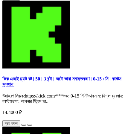
কিক এআই চ্যাট বট | 50 | 3 ঘন্টা | অটো ভাষা সনাক্তকরণ | 0-15 / মি | কাস্টম
ব্যবধান |
উদাহরণ লিঙ্ক:https://kick.com/***শুরু: 0-15 মিনিটডাকনাম: মিশ্রণব্যবধান:
কাস্টমভাষা: আপনার স্ট্রিম ভা..
14.4000 ₽
ক্রয় করুন