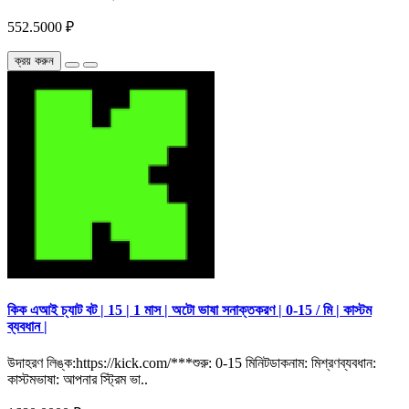
552.5000 ₽
ক্রয় করুন
কিক এআই চ্যাট বট | 15 | 1 মাস | অটো ভাষা সনাক্তকরণ | 0-15 / মি | কাস্টম
ব্যবধান |
উদাহরণ লিঙ্ক:https://kick.com/***শুরু: 0-15 মিনিটডাকনাম: মিশ্রণব্যবধান:
কাস্টমভাষা: আপনার স্ট্রিম ভা..