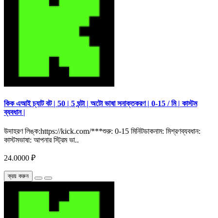
কিক এআই চ্যাট বট | 50 | 5 ঘন্টা | অটো ভাষা সনাক্তকরণ | 0-15 / মি | কাস্টম
ব্যবধান |
উদাহরণ লিঙ্ক:https://kick.com/***শুরু: 0-15 মিনিটডাকনাম: মিশ্রণব্যবধান:
কাস্টমভাষা: আপনার স্ট্রিম ভা..
24.0000 ₽
ক্রয় করুন