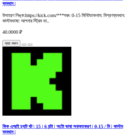
ব্যবধান |
উদাহরণ লিঙ্ক:https://kick.com/***শুরু: 0-15 মিনিটডাকনাম: মিশ্রণব্যবধান:
কাস্টমভাষা: আপনার স্ট্রিম ভা..
40.0000 ₽
ক্রয় করুন
কিক এআই চ্যাট বট | 15 | 6 ঘন্টা | অটো ভাষা সনাক্তকরণ | 0-15 / মি | কাস্টম
ব্যবধান |