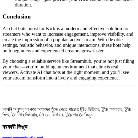
duration.
Conclusion
AI chat bots boost for Kick is a modern and effective solution for
streamers who want to increase engagement, improve visibility, and
create the impression of a popular, active stream. With flexible
settings, realistic behavior, and unique interactions, these bots help
both beginners and experienced creators grow faster.
By choosing a reliable service like Streamhub, you’re not just filling
your chat—you’re building an environment that attracts real
viewers. Activate AI chat bots at the right moment, and you’ll see
your stream transform into a lively and engaging experience.
আপনি অনুসন্ধান করে আমাদের খুঁজে পেতে পারেন: টুইচ ভিউয়ার, টুইচ ফলোয়ার, টুইচ
ভিউ, ইউটিউব ভিউয়ার, ট্রোভো ভিউয়ার, টুইচ প্রাইম কিনুন
দরকারী লিঙ্ক