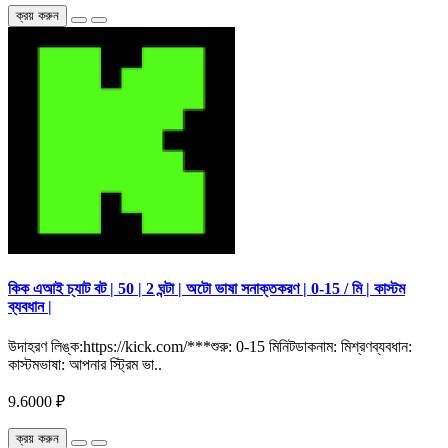
ক্রয় করুন
কিক এআই চ্যাট বট | 50 | 2 ঘন্টা | অটো ভাষা সনাক্তকরণ | 0-15 / মি | কাস্টম
ব্যবধান |
উদাহরণ লিঙ্ক:https://kick.com/***শুরু: 0-15 মিনিটডাকনাম: মিশ্রণব্যবধান:
কাস্টমভাষা: আপনার স্ট্রিম ভা..
9.6000 ₽
ক্রয় করুন