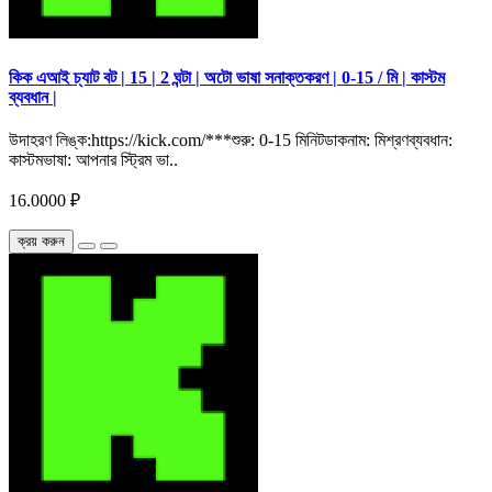
কিক এআই চ্যাট বট | 15 | 2 ঘন্টা | অটো ভাষা সনাক্তকরণ | 0-15 / মি | কাস্টম
ব্যবধান |
উদাহরণ লিঙ্ক:https://kick.com/***শুরু: 0-15 মিনিটডাকনাম: মিশ্রণব্যবধান:
কাস্টমভাষা: আপনার স্ট্রিম ভা..
16.0000 ₽
ক্রয় করুন