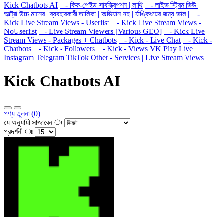
Kick Chatbots AI
- কিক-পেইড সাবস্ক্রিপশন | লাথি
- লাইভ স্ট্রিম ভিউ |
আল্ট্রা উচ্চ মানের | ব্যবহারকারী তালিকা | অভিযান সহ | র্যাঙ্কিংয়ের জন্য ভাল |
-
Kick Live Stream Views - Userlist
- Kick Live Stream Views -
NoUserlist
- Live Stream Viewers [Various GEO]
- Kick Live
Stream Views - Packages + Chatbots
- Kick - Live Chat
- Kick -
Chatbots
- Kick - Followers
- Kick - Views
VK Play Live
Instagram
Telegram
TikTok
Other - Services | Live Stream Views
Kick Chatbots AI
পণ্য তুলনা (0)
যে অনুযায়ী সাজাবেন ঃ
প্রদর্শনী ঃ