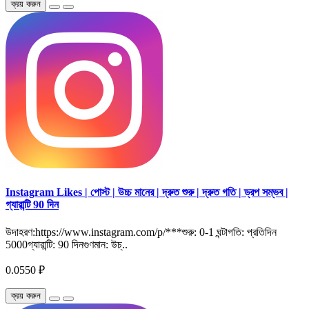
ক্রয় করুন
Instagram Likes | পোস্ট | উচ্চ মানের | দ্রুত শুরু | দ্রুত গতি | ড্রপ সম্ভব |
গ্যারান্টি 90 দিন
উদাহরণ:https://www.instagram.com/p/***শুরু: 0-1 ঘন্টাগতি: প্রতিদিন
5000গ্যারান্টি: 90 দিনগুণমান: উচ্..
0.0550 ₽
ক্রয় করুন