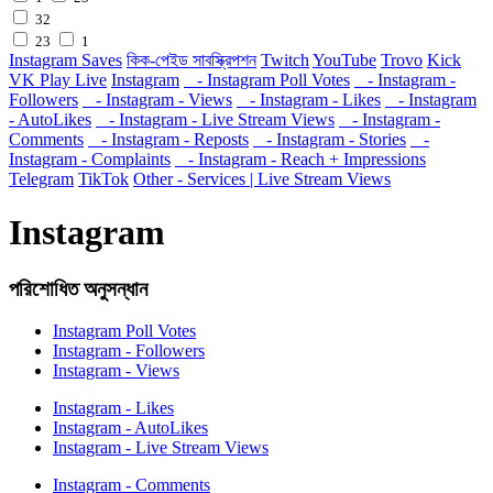
32
23
1
Instagram Saves
কিক-পেইড সাবস্ক্রিপশন
Twitch
YouTube
Trovo
Kick
VK Play Live
Instagram
- Instagram Poll Votes
- Instagram -
Followers
- Instagram - Views
- Instagram - Likes
- Instagram
- AutoLikes
- Instagram - Live Stream Views
- Instagram -
Comments
- Instagram - Reposts
- Instagram - Stories
-
Instagram - Complaints
- Instagram - Reach + Impressions
Telegram
TikTok
Other - Services | Live Stream Views
Instagram
পরিশোধিত অনুসন্ধান
Instagram Poll Votes
Instagram - Followers
Instagram - Views
Instagram - Likes
Instagram - AutoLikes
Instagram - Live Stream Views
Instagram - Comments