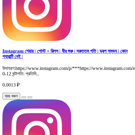
Instagram শেয়ার | পোস্ট + রিলস | ধীর শুরু | দ্রুততম গতি | ড্রপ সম্ভব | কোন
গ্যারান্টি নেই |
উদাহরণ:https://www.instagram.com/p/***https://www.instagram.com/ree
0-12 ঘন্টাগতি: প্রতিদি..
0.0013 ₽
ক্রয় করুন