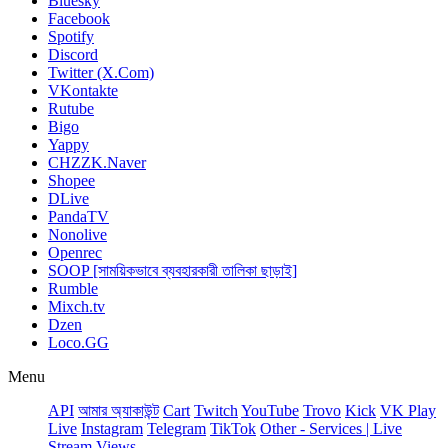
Bluesky
Facebook
Spotify
Discord
Twitter (X.Com)
VKontakte
Rutube
Bigo
Yappy
CHZZK.Naver
Shopee
DLive
PandaTV
Nonolive
Openrec
SOOP [সাময়িকভাবে ব্যবহারকারী তালিকা ছাড়াই]
Rumble
Mixch.tv
Dzen
Loco.GG
Menu
API
আমার অ্যাকাউন্ট
Сart
Twitch
YouTube
Trovo
Kick
VK Play
Live
Instagram
Telegram
TikTok
Other - Services | Live
Stream Views