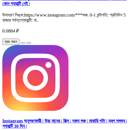
কোন গ্যারান্টি নেই |
উদাহরণ লিঙ্ক:https://www.instagram.com/***শুরু: 0-1 ঘন্টাগতি: প্রতিদিন 5
হাজার পর্যন্তগ্যারান্টি: না..
0.0884 ₽
ক্রয় করুন
Instagram অনুসরণকারী | উচ্চ মানের | মিক্স | দ্রুত শুরু | মাঝারি গতি | ড্রপ সম্ভব |
গ্যারান্টি 30 দিন |