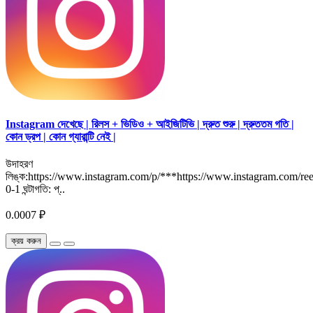
Instagram দেখেছে | রিলস + ভিডিও + আইজিটিভি | দ্রুত শুরু | দ্রুততম গতি |
কোন ড্রপ | কোন গ্যারান্টি নেই |
উদাহরণ
লিঙ্ক:https://www.instagram.com/p/***https://www.instagram.com/reel
0-1 ঘন্টাগতি: প্..
0.0007 ₽
ক্রয় করুন