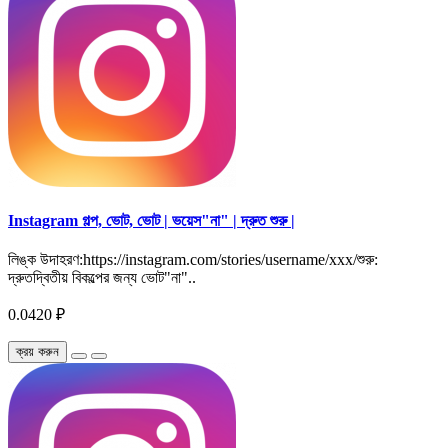
Instagram গল্প, ভোট, ভোট | ভয়েস"না" | দ্রুত শুরু |
লিঙ্ক উদাহরণ:https://instagram.com/stories/username/xxx/শুরু:
দ্রুতদ্বিতীয় বিকল্পের জন্য ভোট"না"..
0.0420 ₽
ক্রয় করুন