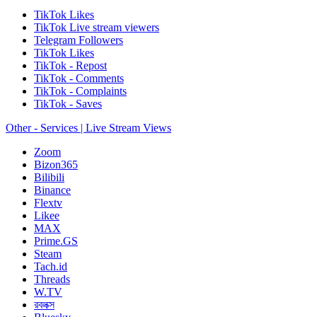
TikTok Likes
TikTok Live stream viewers
Telegram Followers
TikTok Likes
TikTok - Repost
TikTok - Comments
TikTok - Complaints
TikTok - Saves
Other - Services | Live Stream Views
Zoom
Bizon365
Bilibili
Binance
Flextv
Likee
MAX
Prime.GS
Steam
Tach.id
Threads
W.TV
রবলক্স