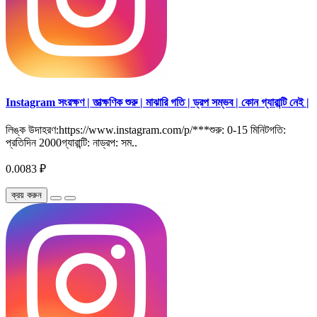
Instagram সংরক্ষণ | তাত্ক্ষণিক শুরু | মাঝারি গতি | ড্রপ সম্ভব | কোন গ্যারান্টি নেই |
লিঙ্ক উদাহরণ:https://www.instagram.com/p/***শুরু: 0-15 মিনিটগতি:
প্রতিদিন 2000গ্যারান্টি: নাড্রপ: সম..
0.0083 ₽
ক্রয় করুন