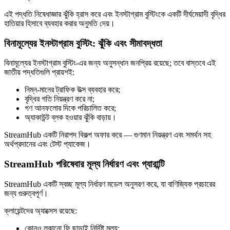
এই পদ্ধতি নিষেধাজ্ঞার ঝুঁকি হ্রাস করে এবং ইনস্টাগ্রাম বুস্টিংকে একটি দীর্ঘমেয়াদী বৃদ্ধির
হাতিয়ার হিসাবে ব্যবহার করার অনুমতি দেয়।
বিনামূল্যের ইনস্টাগ্রাম বুস্টিং: ঝুঁকি এবং সীমাবদ্ধতা
বিনামূল্যের ইনস্টাগ্রাম বুস্টিং-এর জন্য অনুসন্ধান জনপ্রিয় রয়েছে; তবে বাস্তবে এই
জাতীয় পদ্ধতিগুলি প্রায়শই:
নিম্ন-মানের ট্রাফিক উত্স ব্যবহার করে;
বৃদ্ধির গতি নিয়ন্ত্রণ করে না;
গণ আনফলোর দিকে পরিচালিত করে;
অ্যাকাউন্ট ব্লক হওয়ার ঝুঁকি বাড়ায়।
StreamHub একটি নিরাপদ বিকল্প অফার করে — গুণমান নিয়ন্ত্রণ এবং সমর্থন সহ
অর্থপ্রদানের এবং টেস্ট প্যাকেজ।
StreamHub পরিষেবার মূল্য নির্ধারণ এবং গ্যারান্টি
StreamHub একটি স্বচ্ছ মূল্য নির্ধারণ মডেল অনুসরণ করে, যা বাণিজ্যিক প্রচারের
জন্য গুরুত্বপূর্ণ।
ক্লায়েন্টদের অ্যাক্সেস রয়েছে:
কোনও লুকানো ফি ছাড়াই নির্দিষ্ট মূল্য;