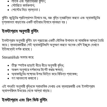
লাইক এবং প্রতিক্রিয়া বুস্টিং;
স্টোরিতে কার্যকলাপ;
পোস্টের নিচে ব্যস্ততা।
বুস্টিং কন্টেন্টের প্রতিস্থাপন হিসাবে নয়, বরং বৃদ্ধি ত্বরান্বিত করতে এবং অ্যাকাউন্টের
দৃশ্যমানতা বাড়ানোর একটি হাতিয়ার হিসাবে ব্যবহৃত হয়।
ইনস্টাগ্রাম অনুসারী বুস্টিং
ইনস্টাগ্রাম অনুসারী বুস্টিং হল প্রচারের একটি মৌলিক উপাদান যা সামাজিক আস্থা তৈরি
করে। ব্যবহারকারীরা সেই অ্যাকাউন্টগুলি অনুসরণ করতে অনেক বেশি ইচ্ছুক যেখানে
ইতিমধ্যেই দর্শক রয়েছে।
StreamHub অফার করে:
তীক্ষ্ণ স্পাইক ছাড়াই ধীরে ধীরে অনুসারী বৃদ্ধি;
অঞ্চল অনুসারে দর্শকদের টার্গেট করার ক্ষমতা;
অ্যাকাউন্টের লক্ষ্যের উপর ভিত্তি করে বিভিন্ন প্যাকেজ;
গণ আনফলো কমানো।
এই পদ্ধতি অনুসারী বৃদ্ধিকে স্বাভাবিক দেখায় এবং ব্যবহারকারী এবং ইনস্টাগ্রাম
অ্যালগরিদম উভয়ের থেকে আস্থা বাড়ায়।
ইনস্টাগ্রাম এবং রিল ভিউ বুস্টিং