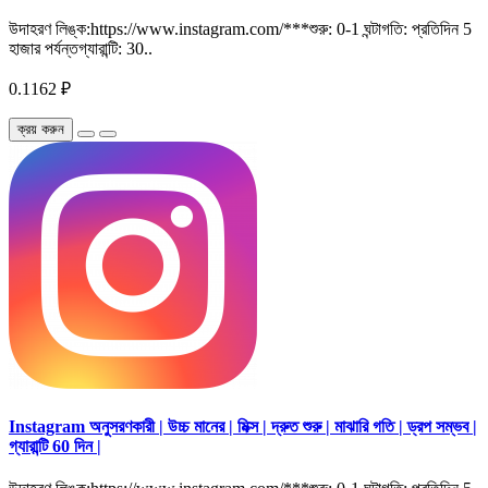
উদাহরণ লিঙ্ক:https://www.instagram.com/***শুরু: 0-1 ঘন্টাগতি: প্রতিদিন 5
হাজার পর্যন্তগ্যারান্টি: 30..
0.1162 ₽
ক্রয় করুন
Instagram অনুসরণকারী | উচ্চ মানের | মিক্স | দ্রুত শুরু | মাঝারি গতি | ড্রপ সম্ভব |
গ্যারান্টি 60 দিন |