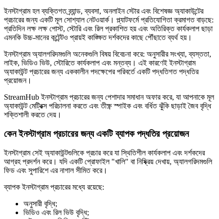
ইনস্টাগ্রাম হল ব্যক্তিগত ব্র্যান্ড, ব্যবসা, অনলাইন স্টোর এবং বিশেষজ্ঞ অ্যাকাউন্টের
প্রচারের জন্য একটি মূল সোশ্যাল নেটওয়ার্ক। প্ল্যাটফর্মে প্রতিযোগিতা ক্রমাগত বাড়ছে:
প্রতিদিন লক্ষ লক্ষ পোস্ট, স্টোরি এবং রিল প্রকাশিত হয় এবং অতিরিক্ত কার্যকলাপ ছাড়া
এমনকি উচ্চ-মানের কন্টেন্টও প্রায়ই কাঙ্ক্ষিত দর্শকদের কাছে পৌঁছাতে ব্যর্থ হয়।
ইনস্টাগ্রাম অ্যালগরিদমগুলি অনেকগুলি বিষয় বিবেচনা করে: অনুসারীর সংখ্যা, ব্যস্ততা,
লাইক, ভিডিও ভিউ, স্টোরিতে কার্যকলাপ এবং মন্তব্য। এই কারণেই ইনস্টাগ্রাম
অ্যাকাউন্ট প্রচারের জন্য এককালীন পদক্ষেপের পরিবর্তে একটি পদ্ধতিগত পদ্ধতির
প্রয়োজন।
StreamHub ইনস্টাগ্রাম প্রচারের জন্য পেশাদার সমাধান অফার করে, যা আপনাকে মূল
অ্যাকাউন্ট মেট্রিক্স পরিচালনা করতে এবং তীক্ষ্ণ স্পাইক এবং বর্ধিত ঝুঁকি ছাড়াই জৈব বৃদ্ধি
শক্তিশালী করতে দেয়।
কেন ইনস্টাগ্রাম প্রচারের জন্য একটি ব্যাপক পদ্ধতির প্রয়োজন
ইনস্টাগ্রাম সেই অ্যাকাউন্টগুলিকে প্রচার করে যা স্থিতিশীল কার্যকলাপ এবং দর্শকদের
আগ্রহ প্রদর্শন করে। যদি একটি প্রোফাইল "খালি" বা নিষ্ক্রিয় দেখায়, অ্যালগরিদমগুলি
ফিড এবং সুপারিশে এর নাগাল সীমিত করে।
ব্যাপক ইনস্টাগ্রাম প্রচারের মধ্যে রয়েছে:
অনুসারী বৃদ্ধি;
ভিডিও এবং রিল ভিউ বৃদ্ধি;