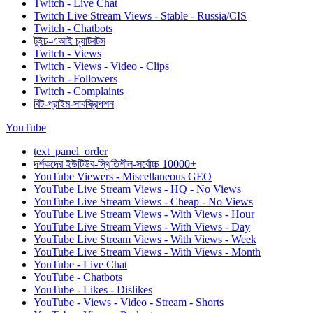
Twitch - Live Chat
Twitch Live Stream Views - Stable - Russia/CIS
Twitch - Chatbots
টুইচ-এআই চ্যাটবটস
Twitch - Views
Twitch - Views - Video - Clips
Twitch - Followers
Twitch - Complaints
বিট-প্রাইম-সাবস্ক্রিপশন
YouTube
text_panel_order
দর্শকদের ইউটিউব-স্থিতিশীল-সর্বোচ্চ 10000+
YouTube Viewers - Miscellaneous GEO
YouTube Live Stream Views - HQ - No Views
YouTube Live Stream Views - Cheap - No Views
YouTube Live Stream Views - With Views - Hour
YouTube Live Stream Views - With Views - Day
YouTube Live Stream Views - With Views - Week
YouTube Live Stream Views - With Views - Month
YouTube - Live Chat
YouTube - Chatbots
YouTube - Likes - Dislikes
YouTube - Views - Video - Stream - Shorts