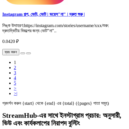
Instagram গল্প, ভোট, ভোট | ভয়েস"না" | দ্রুত শুরু |
লিঙ্ক উদাহরণ:https://instagram.com/stories/username/xxx/শুরু:
দ্রুতদ্বিতীয় বিকল্পের জন্য ভোট"না"..
0.0420 ₽
ক্রয় করুন
1
2
3
4
5
>
>|
প্রদর্শন করুন {start} থেকে {end} এর {total} ({pages} পাতা সমূহ)
StreamHub-এর সাথে ইনস্টাগ্রাম প্রচার: অনুসারী,
ভিউ এবং কার্যকলাপের নিরাপদ বুস্টিং