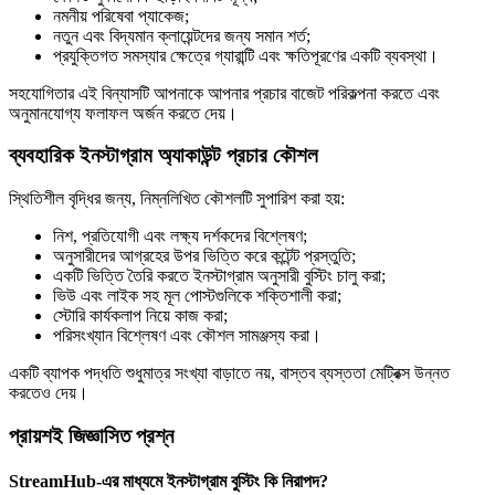
নমনীয় পরিষেবা প্যাকেজ;
নতুন এবং বিদ্যমান ক্লায়েন্টদের জন্য সমান শর্ত;
প্রযুক্তিগত সমস্যার ক্ষেত্রে গ্যারান্টি এবং ক্ষতিপূরণের একটি ব্যবস্থা।
সহযোগিতার এই বিন্যাসটি আপনাকে আপনার প্রচার বাজেট পরিকল্পনা করতে এবং
অনুমানযোগ্য ফলাফল অর্জন করতে দেয়।
ব্যবহারিক ইনস্টাগ্রাম অ্যাকাউন্ট প্রচার কৌশল
স্থিতিশীল বৃদ্ধির জন্য, নিম্নলিখিত কৌশলটি সুপারিশ করা হয়:
নিশ, প্রতিযোগী এবং লক্ষ্য দর্শকদের বিশ্লেষণ;
অনুসারীদের আগ্রহের উপর ভিত্তি করে কন্টেন্ট প্রস্তুতি;
একটি ভিত্তি তৈরি করতে ইনস্টাগ্রাম অনুসারী বুস্টিং চালু করা;
ভিউ এবং লাইক সহ মূল পোস্টগুলিকে শক্তিশালী করা;
স্টোরি কার্যকলাপ নিয়ে কাজ করা;
পরিসংখ্যান বিশ্লেষণ এবং কৌশল সামঞ্জস্য করা।
একটি ব্যাপক পদ্ধতি শুধুমাত্র সংখ্যা বাড়াতে নয়, বাস্তব ব্যস্ততা মেট্রিক্স উন্নত
করতেও দেয়।
প্রায়শই জিজ্ঞাসিত প্রশ্ন
StreamHub-এর মাধ্যমে ইনস্টাগ্রাম বুস্টিং কি নিরাপদ?