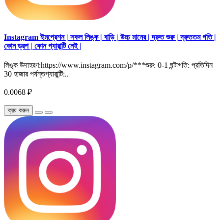
Instagram ইমপ্রেশন | সকল লিঙ্ক | বাড়ি | উচ্চ মানের | দ্রুত শুরু | দ্রুততম গতি |
কোন ড্রপ | কোন গ্যারান্টি নেই |
লিঙ্ক উদাহরণ:https://www.instagram.com/p/***শুরু: 0-1 ঘন্টাগতি: প্রতিদিন
30 হাজার পর্যন্তগ্যারান্টি:..
0.0068 ₽
ক্রয় করুন