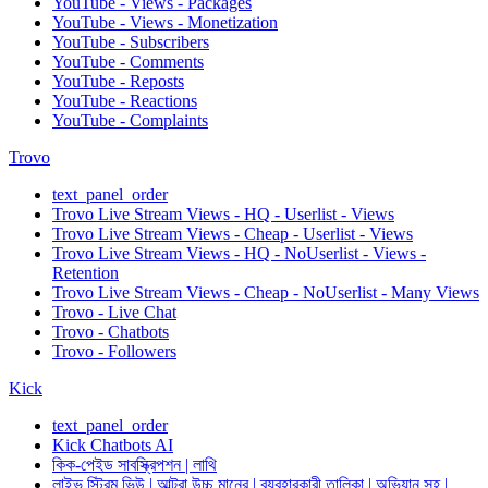
YouTube - Views - Packages
YouTube - Views - Monetization
YouTube - Subscribers
YouTube - Comments
YouTube - Reposts
YouTube - Reactions
YouTube - Complaints
Trovo
text_panel_order
Trovo Live Stream Views - HQ - Userlist - Views
Trovo Live Stream Views - Cheap - Userlist - Views
Trovo Live Stream Views - HQ - NoUserlist - Views -
Retention
Trovo Live Stream Views - Cheap - NoUserlist - Many Views
Trovo - Live Chat
Trovo - Chatbots
Trovo - Followers
Kick
text_panel_order
Kick Chatbots AI
কিক-পেইড সাবস্ক্রিপশন | লাথি
লাইভ স্ট্রিম ভিউ | আল্ট্রা উচ্চ মানের | ব্যবহারকারী তালিকা | অভিযান সহ |