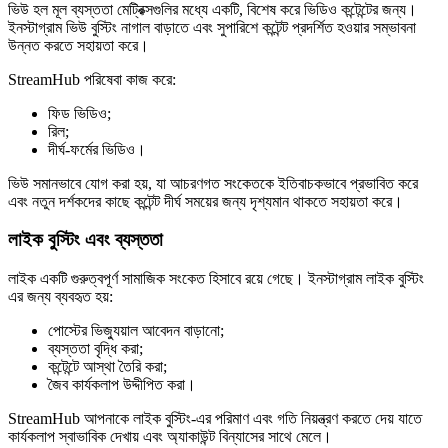
ভিউ হল মূল ব্যস্ততা মেট্রিক্সগুলির মধ্যে একটি, বিশেষ করে ভিডিও কন্টেন্টের জন্য।
ইনস্টাগ্রাম ভিউ বুস্টিং নাগাল বাড়াতে এবং সুপারিশে কন্টেন্ট প্রদর্শিত হওয়ার সম্ভাবনা
উন্নত করতে সহায়তা করে।
StreamHub পরিষেবা কাজ করে:
ফিড ভিডিও;
রিল;
দীর্ঘ-ফর্মের ভিডিও।
ভিউ সমানভাবে যোগ করা হয়, যা আচরণগত সংকেতকে ইতিবাচকভাবে প্রভাবিত করে
এবং নতুন দর্শকদের কাছে কন্টেন্ট দীর্ঘ সময়ের জন্য দৃশ্যমান থাকতে সহায়তা করে।
লাইক বুস্টিং এবং ব্যস্ততা
লাইক একটি গুরুত্বপূর্ণ সামাজিক সংকেত হিসাবে রয়ে গেছে। ইনস্টাগ্রাম লাইক বুস্টিং
এর জন্য ব্যবহৃত হয়:
পোস্টের ভিজ্যুয়াল আবেদন বাড়ানো;
ব্যস্ততা বৃদ্ধি করা;
কন্টেন্টে আস্থা তৈরি করা;
জৈব কার্যকলাপ উদ্দীপিত করা।
StreamHub আপনাকে লাইক বুস্টিং-এর পরিমাণ এবং গতি নিয়ন্ত্রণ করতে দেয় যাতে
কার্যকলাপ স্বাভাবিক দেখায় এবং অ্যাকাউন্ট বিন্যাসের সাথে মেলে।