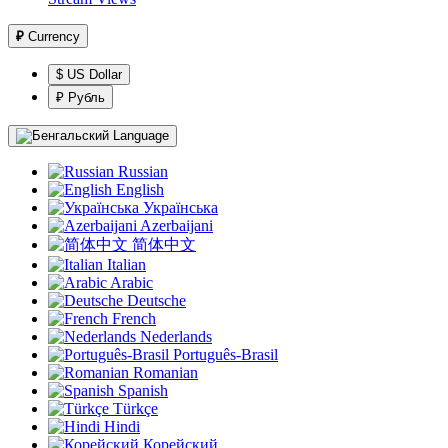
₽
Currency
$ US Dollar
₽ Рубль
Language
Russian
English
Українська
Azerbaijani
简体中文
Italian
Arabic
Deutsche
French
Nederlands
Português-Brasil
Romanian
Spanish
Türkçe
Hindi
Корейский