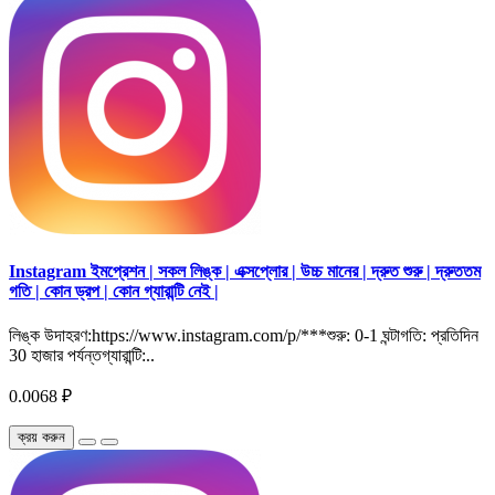
Instagram ইমপ্রেশন | সকল লিঙ্ক | এক্সপ্লোর | উচ্চ মানের | দ্রুত শুরু | দ্রুততম
গতি | কোন ড্রপ | কোন গ্যারান্টি নেই |
লিঙ্ক উদাহরণ:https://www.instagram.com/p/***শুরু: 0-1 ঘন্টাগতি: প্রতিদিন
30 হাজার পর্যন্তগ্যারান্টি:..
0.0068 ₽
ক্রয় করুন