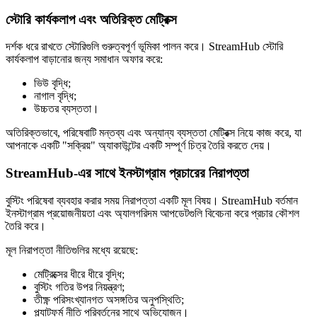
স্টোরি কার্যকলাপ এবং অতিরিক্ত মেট্রিক্স
দর্শক ধরে রাখতে স্টোরিগুলি গুরুত্বপূর্ণ ভূমিকা পালন করে। StreamHub স্টোরি
কার্যকলাপ বাড়ানোর জন্য সমাধান অফার করে:
ভিউ বৃদ্ধি;
নাগাল বৃদ্ধি;
উচ্চতর ব্যস্ততা।
অতিরিক্তভাবে, পরিষেবাটি মন্তব্য এবং অন্যান্য ব্যস্ততা মেট্রিক্স নিয়ে কাজ করে, যা
আপনাকে একটি "সক্রিয়" অ্যাকাউন্টের একটি সম্পূর্ণ চিত্র তৈরি করতে দেয়।
StreamHub-এর সাথে ইনস্টাগ্রাম প্রচারের নিরাপত্তা
বুস্টিং পরিষেবা ব্যবহার করার সময় নিরাপত্তা একটি মূল বিষয়। StreamHub বর্তমান
ইনস্টাগ্রাম প্রয়োজনীয়তা এবং অ্যালগরিদম আপডেটগুলি বিবেচনা করে প্রচার কৌশল
তৈরি করে।
মূল নিরাপত্তা নীতিগুলির মধ্যে রয়েছে:
মেট্রিক্সের ধীরে ধীরে বৃদ্ধি;
বুস্টিং গতির উপর নিয়ন্ত্রণ;
তীক্ষ্ণ পরিসংখ্যানগত অসঙ্গতির অনুপস্থিতি;
প্ল্যাটফর্ম নীতি পরিবর্তনের সাথে অভিযোজন।