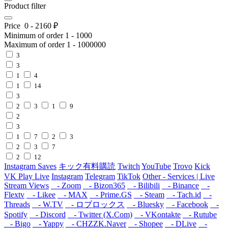
Product filter
Price
0
-
2160
₽
Minimum of order
1
-
1000
Maximum of order
1
-
1000000
3
3
1
4
1
14
3
2
3
1
9
2
3
1
7
2
3
2
3
7
2
12
Instagram Saves
キック有料購読
Twitch
YouTube
Trovo
Kick
VK Play Live
Instagram
Telegram
TikTok
Other - Services | Live
Stream Views
- Zoom
- Bizon365
- Bilibili
- Binance
-
Flextv
- Likee
- MAX
- Prime.GS
- Steam
- Tach.id
-
Threads
- W.TV
- ロブロックス
- Bluesky
- Facebook
-
Spotify
- Discord
- Twitter (X.Com)
- VKontakte
- Rutube
- Bigo
- Yappy
- CHZZK.Naver
- Shopee
- DLive
-